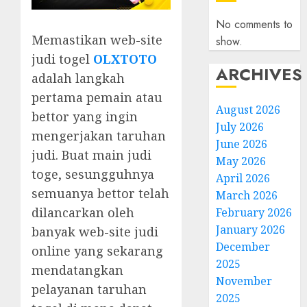
No comments to
Memastikan web-site
show.
judi togel
OLXTOTO
ARCHIVES
adalah langkah
pertama pemain atau
August 2026
bettor yang ingin
July 2026
mengerjakan taruhan
June 2026
judi. Buat main judi
May 2026
toge, sesungguhnya
April 2026
semuanya bettor telah
March 2026
dilancarkan oleh
February 2026
January 2026
banyak web-site judi
December
online yang sekarang
2025
mendatangkan
November
pelayanan taruhan
2025