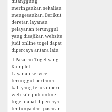
ditanggung
meringankan sekalian
mengesankan. Berikut
deretan layanan
pelayanan terunggul
yang disajikan website
judi online togel dapat
dipercaya antara lain:
 Pasaran Togel yang
Komplet
Layanan service
terunggul pertama-
kali yang terus diberi
web-site judi online
togel dapat dipercaya
tentunya dari pasaran