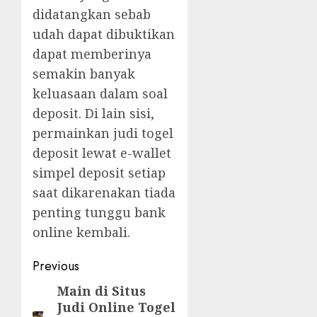
didatangkan sebab
udah dapat dibuktikan
dapat memberinya
semakin banyak
keluasaan dalam soal
deposit. Di lain sisi,
permainkan judi togel
deposit lewat e-wallet
simpel deposit setiap
saat dikarenakan tiada
penting tunggu bank
online kembali.
Post
Previous
navigation
Main di Situs
Previous
Judi Online Togel
post: