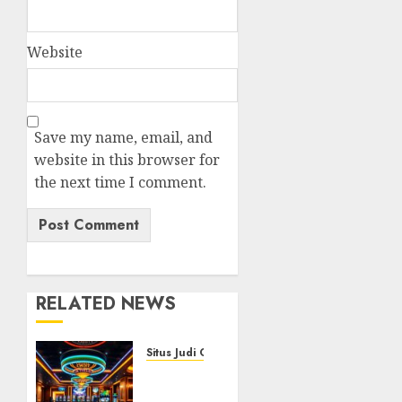
Website
Save my name, email, and
website in this browser for
the next time I comment.
RELATED NEWS
Situs Judi Online
Situs
Judi