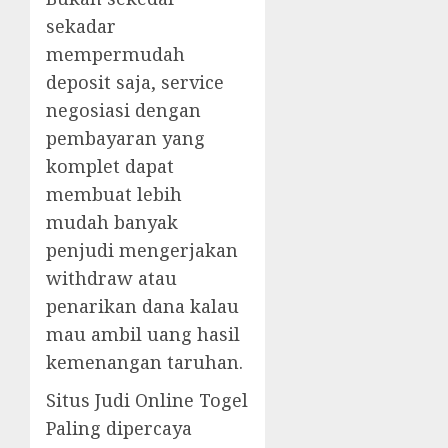
sekadar
mempermudah
deposit saja, service
negosiasi dengan
pembayaran yang
komplet dapat
membuat lebih
mudah banyak
penjudi mengerjakan
withdraw atau
penarikan dana kalau
mau ambil uang hasil
kemenangan taruhan.
Situs Judi Online Togel
Paling dipercaya