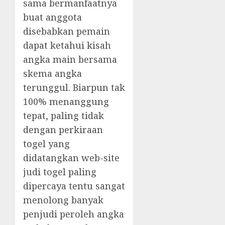
sama bermanfaatnya
buat anggota
disebabkan pemain
dapat ketahui kisah
angka main bersama
skema angka
terunggul. Biarpun tak
100% menanggung
tepat, paling tidak
dengan perkiraan
togel yang
didatangkan web-site
judi togel paling
dipercaya tentu sangat
menolong banyak
penjudi peroleh angka