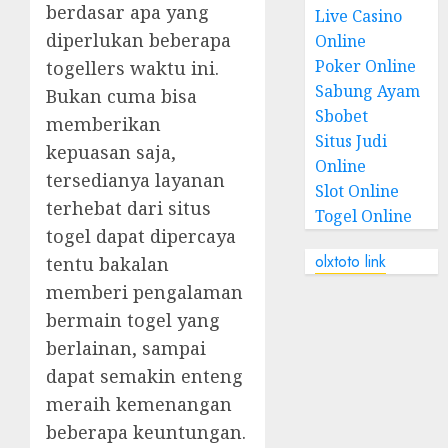
berdasar apa yang
Live Casino
diperlukan beberapa
Online
Poker Online
togellers waktu ini.
Sabung Ayam
Bukan cuma bisa
Sbobet
memberikan
Situs Judi
kepuasan saja,
Online
tersedianya layanan
Slot Online
terhebat dari situs
Togel Online
togel dapat dipercaya
olxtoto link
tentu bakalan
memberi pengalaman
bermain togel yang
berlainan, sampai
dapat semakin enteng
meraih kemenangan
beberapa keuntungan.