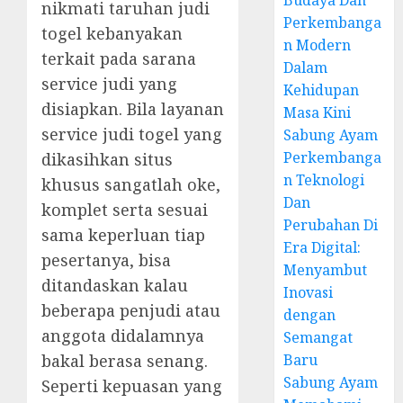
Budaya Dan
nikmati taruhan judi
Perkembanga
togel kebanyakan
n Modern
terkait pada sarana
Dalam
service judi yang
Kehidupan
disiapkan. Bila layanan
Masa Kini
service judi togel yang
Sabung Ayam
Perkembanga
dikasihkan situs
n Teknologi
khusus sangatlah oke,
Dan
komplet serta sesuai
Perubahan Di
sama keperluan tiap
Era Digital:
pesertanya, bisa
Menyambut
ditandaskan kalau
Inovasi
beberapa penjudi atau
dengan
anggota didalamnya
Semangat
bakal berasa senang.
Baru
Sabung Ayam
Seperti kepuasan yang