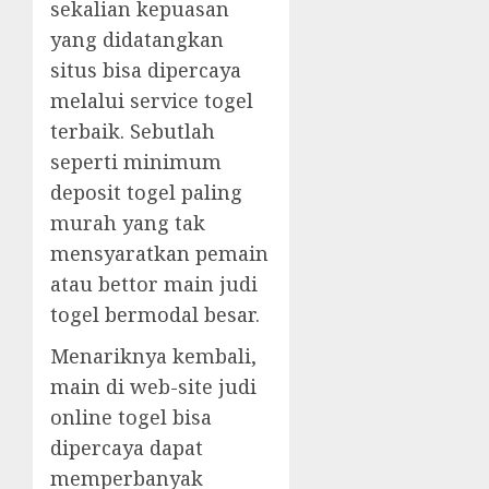
sekalian kepuasan
yang didatangkan
situs bisa dipercaya
melalui service togel
terbaik. Sebutlah
seperti minimum
deposit togel paling
murah yang tak
mensyaratkan pemain
atau bettor main judi
togel bermodal besar.
Menariknya kembali,
main di web-site judi
online togel bisa
dipercaya dapat
memperbanyak