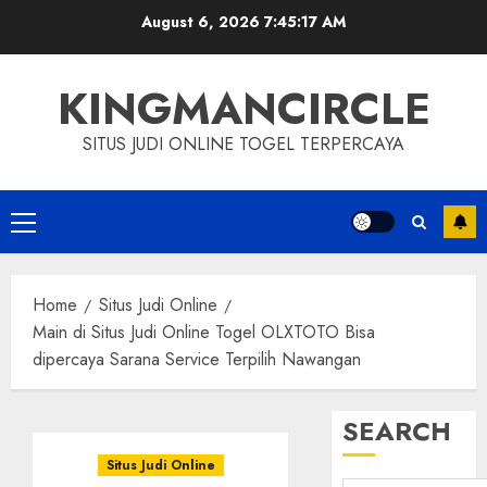
Skip
August 6, 2026
7:45:18 AM
to
content
KINGMANCIRCLE
SITUS JUDI ONLINE TOGEL TERPERCAYA
Primary
Menu
Home
Situs Judi Online
Main di Situs Judi Online Togel OLXTOTO Bisa
dipercaya Sarana Service Terpilih Nawangan
SEARCH
Situs Judi Online