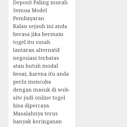
Deposit Paling murah
Semua Model
Pembayaran
Kalau sejauh ini anda
berasa jika bermain
togel itu susah
lantaran alternatif
negosiasi terbatas
atau butuh modal
besar, karena itu anda
perlu mencoba
dengan masuk di web-
site judi online togel
bisa dipercaya.
Masalahnya terus
banyak keringanan