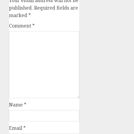
Your email address will not be
published.
Required fields are
marked
*
Comment
*
Name
*
Email
*