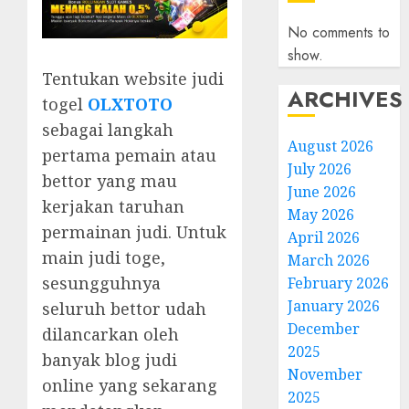
No comments to
show.
Tentukan website judi
ARCHIVES
togel
OLXTOTO
sebagai langkah
August 2026
pertama pemain atau
July 2026
bettor yang mau
June 2026
kerjakan taruhan
May 2026
permainan judi. Untuk
April 2026
main judi toge,
March 2026
sesungguhnya
February 2026
January 2026
seluruh bettor udah
December
dilancarkan oleh
2025
banyak blog judi
November
online yang sekarang
2025