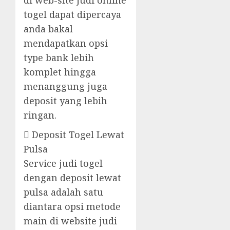
togel dapat dipercaya
anda bakal
mendapatkan opsi
type bank lebih
komplet hingga
menanggung juga
deposit yang lebih
ringan.
 Deposit Togel Lewat
Pulsa
Service judi togel
dengan deposit lewat
pulsa adalah satu
diantara opsi metode
main di website judi