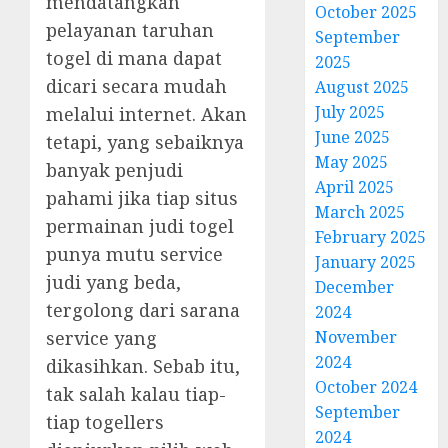
mendatangkan
October 2025
pelayanan taruhan
September
togel di mana dapat
2025
dicari secara mudah
August 2025
July 2025
melalui internet. Akan
June 2025
tetapi, yang sebaiknya
May 2025
banyak penjudi
April 2025
pahami jika tiap situs
March 2025
permainan judi togel
February 2025
punya mutu service
January 2025
judi yang beda,
December
tergolong dari sarana
2024
service yang
November
2024
dikasihkan. Sebab itu,
October 2024
tak salah kalau tiap-
September
tiap togellers
2024