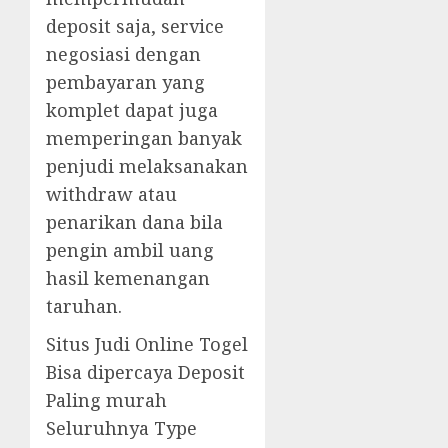
deposit saja, service
negosiasi dengan
pembayaran yang
komplet dapat juga
memperingan banyak
penjudi melaksanakan
withdraw atau
penarikan dana bila
pengin ambil uang
hasil kemenangan
taruhan.
Situs Judi Online Togel
Bisa dipercaya Deposit
Paling murah
Seluruhnya Type