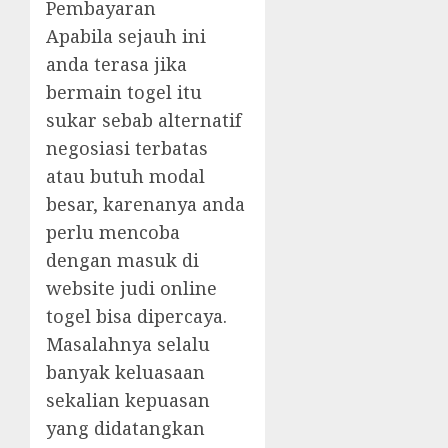
Pembayaran
Apabila sejauh ini
anda terasa jika
bermain togel itu
sukar sebab alternatif
negosiasi terbatas
atau butuh modal
besar, karenanya anda
perlu mencoba
dengan masuk di
website judi online
togel bisa dipercaya.
Masalahnya selalu
banyak keluasaan
sekalian kepuasan
yang didatangkan