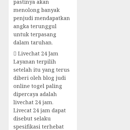
pastinya akan
menolong banyak
penjudi mendapatkan
angka terunggul
untuk terpasang
dalam taruhan.
 Livechat 24 Jam
Layanan terpilih
setelah itu yang terus
diberi oleh blog judi
online togel paling
dipercaya adalah
livechat 24 jam.
Livecat 24 jam dapat
disebut selaku
spesifikasi terhebat