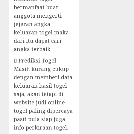
bermanfaat buat
anggota mengerti
jejeran angka
keluaran togel maka
dari itu dapat cari
angka terbaik.
 Prediksi Togel
Masih kurang cukup
dengan memberi data
keluaran hasil togel
saja, akan tetapi di
website judi online
togel paling dipercaya
pasti pula siap juga
info perkiraan togel.