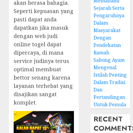
Memahami
akan berasa bahagia.
Sejarah Serta
Seperti kepuasan yang
Pengaruhnya
pasti dapat anda
Dalam
dapatkan jika masuk
Masyarakat
dengan web judi
Dengan
online togel dapat
Pendekatan
dipercaya, di mana
Ramah
Sabung Ayam
service judinya terus
Mengenal
optimal membuat
Istilah Penting
bettor senang karena
Dalam Tradisi
layanan terhebat yang
Dan
disajikan sangat
Pertandingan
komplet.
Untuk Pemula
RECENT
COMMENT