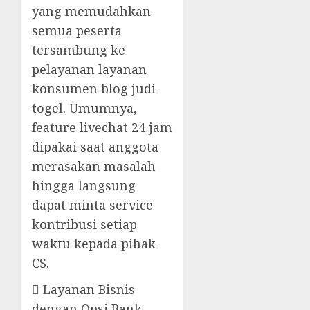
yang memudahkan
semua peserta
tersambung ke
pelayanan layanan
konsumen blog judi
togel. Umumnya,
feature livechat 24 jam
dipakai saat anggota
merasakan masalah
hingga langsung
dapat minta service
kontribusi setiap
waktu kepada pihak
CS.
 Layanan Bisnis
dengan Opsi Bank