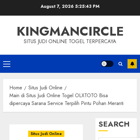
Skip
August 7, 2026
5:25:44 PM
to
content
KINGMANCIRCLE
SITUS JUDI ONLINE TOGEL TERPERCAYA
Primary
Menu
Home
Situs Judi Online
Main di Situs Judi Online Togel OLXTOTO Bisa
dipercaya Sarana Service Terpilih Pintu Pohan Meranti
SEARCH
Situs Judi Online