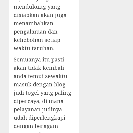
mendukung yang
disiapkan akan juga
menambahkan
pengalaman dan
kehebohan setiap
waktu taruhan.
Semuanya itu pasti
akan tidak kembali
anda temui sewaktu
masuk dengan blog
judi togel yang paling
dipercaya, di mana
pelayanan judinya
udah diperlengkapi
dengan beragam