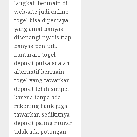
langkah bermain di
web-site judi online
togel bisa dipercaya
yang amat banyak
disenangi nyaris tiap
banyak penjudi.
Lantaran, togel
deposit pulsa adalah
alternatif bermain
togel yang tawarkan
deposit lebih simpel
karena tanpa ada
rekening bank juga
tawarkan sedikitnya
deposit paling murah
tidak ada potongan.