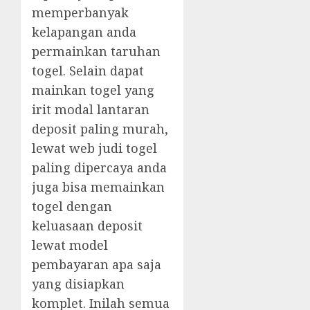
memperbanyak
kelapangan anda
permainkan taruhan
togel. Selain dapat
mainkan togel yang
irit modal lantaran
deposit paling murah,
lewat web judi togel
paling dipercaya anda
juga bisa memainkan
togel dengan
keluasaan deposit
lewat model
pembayaran apa saja
yang disiapkan
komplet. Inilah semua