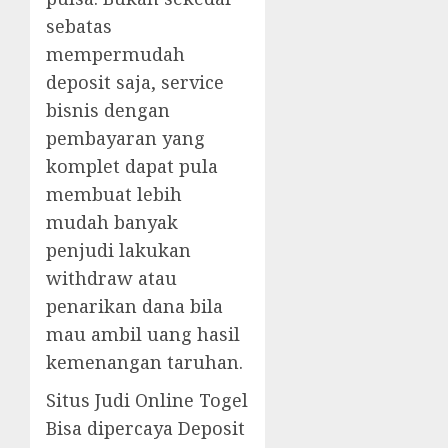
sebatas
mempermudah
deposit saja, service
bisnis dengan
pembayaran yang
komplet dapat pula
membuat lebih
mudah banyak
penjudi lakukan
withdraw atau
penarikan dana bila
mau ambil uang hasil
kemenangan taruhan.
Situs Judi Online Togel
Bisa dipercaya Deposit