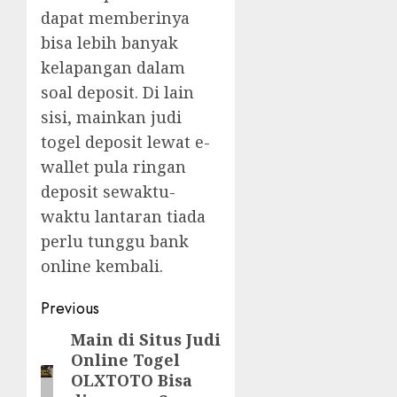
dapat memberinya
bisa lebih banyak
kelapangan dalam
soal deposit. Di lain
sisi, mainkan judi
togel deposit lewat e-
wallet pula ringan
deposit sewaktu-
waktu lantaran tiada
perlu tunggu bank
online kembali.
Post
Previous
navigation
Main di Situs Judi
Previous
Online Togel
post:
OLXTOTO Bisa