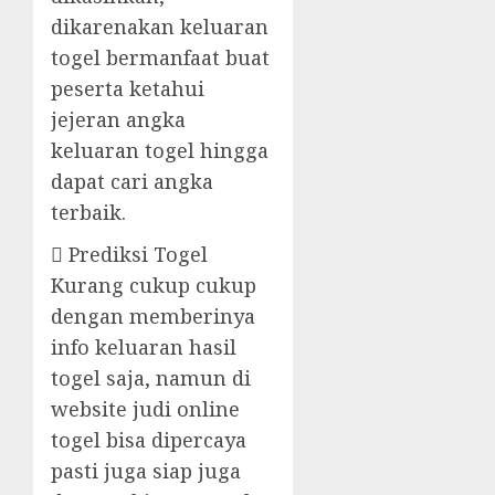
dikarenakan keluaran
togel bermanfaat buat
peserta ketahui
jejeran angka
keluaran togel hingga
dapat cari angka
terbaik.
 Prediksi Togel
Kurang cukup cukup
dengan memberinya
info keluaran hasil
togel saja, namun di
website judi online
togel bisa dipercaya
pasti juga siap juga