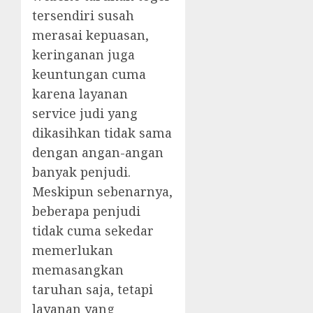
tersendiri susah
merasai kepuasan,
keringanan juga
keuntungan cuma
karena layanan
service judi yang
dikasihkan tidak sama
dengan angan-angan
banyak penjudi.
Meskipun sebenarnya,
beberapa penjudi
tidak cuma sekedar
memerlukan
memasangkan
taruhan saja, tetapi
layanan yang