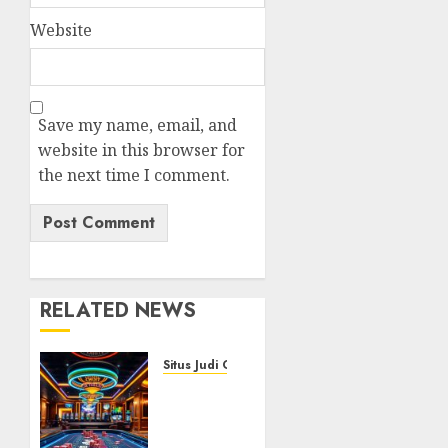
Website
Save my name, email, and
website in this browser for
the next time I comment.
RELATED NEWS
Situs Judi Online
Situs
Judi
Online