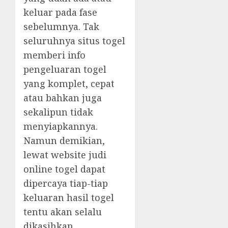
keluar pada fase
sebelumnya. Tak
seluruhnya situs togel
memberi info
pengeluaran togel
yang komplet, cepat
atau bahkan juga
sekalipun tidak
menyiapkannya.
Namun demikian,
lewat website judi
online togel dapat
dipercaya tiap-tiap
keluaran hasil togel
tentu akan selalu
dikasihkan,