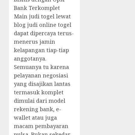
Bank Terkomplet
Main judi togel lewat
blog judi online togel
dapat dipercaya terus-
menerus jamin
kelapangan tiap-tiap
anggotanya.
Semuanya tu karena
pelayanan negosiasi
yang disajikan lantas
termasuk komplet
dimulai dari model
rekening bank, e-
wallet atau juga
macam pembayaran
pulsa. Bukan sekedar