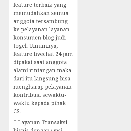
feature terbaik yang
memudahkan semua
anggota tersambung
ke pelayanan layanan
konsumen blog judi
togel. Umumnya,
feature livechat 24 jam
dipakai saat anggota
alami rintangan maka
dari itu langsung bisa
mengharap pelayanan
kontribusi sewaktu-
waktu kepada pihak
CS.
 Layanan Transaksi
bisnis dengan Opsi