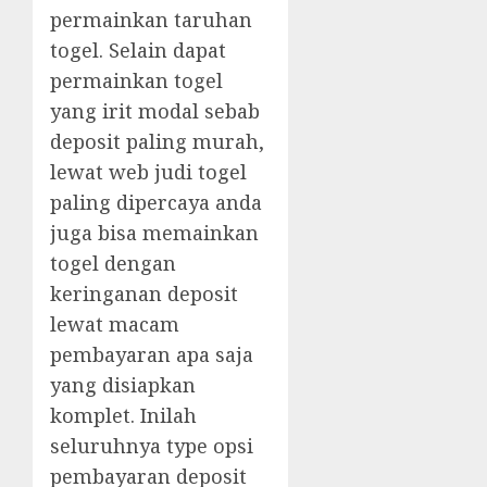
permainkan taruhan
togel. Selain dapat
permainkan togel
yang irit modal sebab
deposit paling murah,
lewat web judi togel
paling dipercaya anda
juga bisa memainkan
togel dengan
keringanan deposit
lewat macam
pembayaran apa saja
yang disiapkan
komplet. Inilah
seluruhnya type opsi
pembayaran deposit