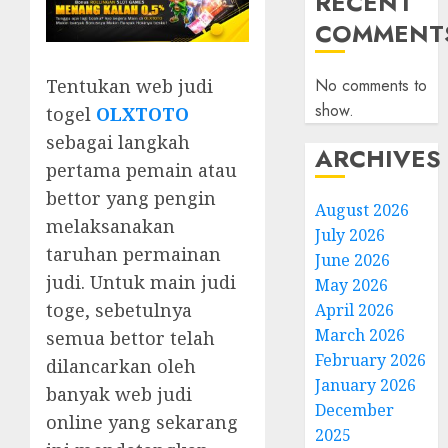
RECENT
COMMENT
Tentukan web judi
No comments to
show.
togel
OLXTOTO
sebagai langkah
ARCHIVES
pertama pemain atau
bettor yang pengin
August 2026
melaksanakan
July 2026
taruhan permainan
June 2026
judi. Untuk main judi
May 2026
toge, sebetulnya
April 2026
March 2026
semua bettor telah
February 2026
dilancarkan oleh
January 2026
banyak web judi
December
online yang sekarang
2025