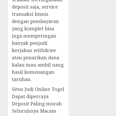
deposit saja, service
transaksi bisnis
dengan pembayaran
yang komplet bisa
juga memperingan
banyak penjudi
kerjakan withdraw
atau penarikan dana
kalau mau ambil uang
hasil kemenangan
taruhan.
Situs Judi Online Togel
Dapat dipercaya
Deposit Paling murah
Seluruhnya Macam