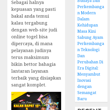
Budaya Dan
Sebagai halnya
Perkembanga
kepuasan yang pasti
n Modern
bakal anda temui
Dalam
kalau tergabung
Kehidupan
dengan web-site judi
Masa Kini
online togel bisa
Sabung Ayam
dipercaya, di mana
Perkembanga
n Teknologi
pelayanan judinya
Dan
terus maksimum
Perubahan Di
bikin bettor bahagia
Era Digital:
lantaran layanan
Menyambut
terbaik yang disiapkan
Inovasi
sangat komplet.
dengan
Semangat
Baru