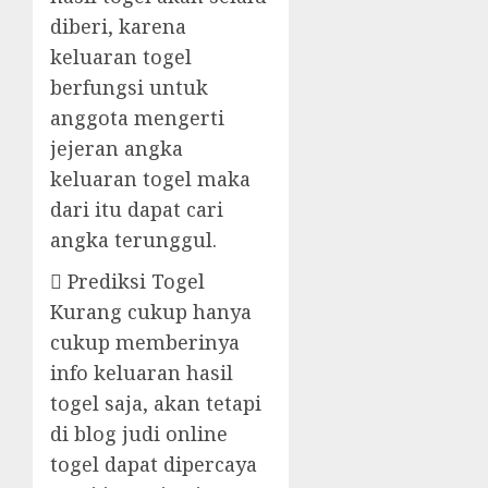
diberi, karena
keluaran togel
berfungsi untuk
anggota mengerti
jejeran angka
keluaran togel maka
dari itu dapat cari
angka terunggul.
 Prediksi Togel
Kurang cukup hanya
cukup memberinya
info keluaran hasil
togel saja, akan tetapi
di blog judi online
togel dapat dipercaya