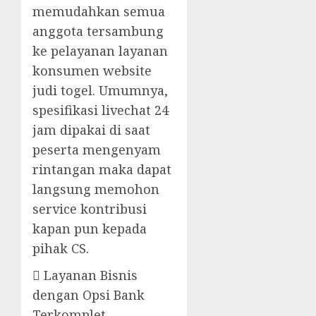
memudahkan semua
anggota tersambung
ke pelayanan layanan
konsumen website
judi togel. Umumnya,
spesifikasi livechat 24
jam dipakai di saat
peserta mengenyam
rintangan maka dapat
langsung memohon
service kontribusi
kapan pun kepada
pihak CS.
 Layanan Bisnis
dengan Opsi Bank
Terkomplet