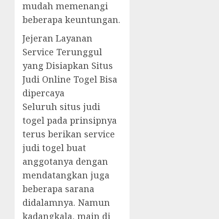
mudah memenangi
beberapa keuntungan.
Jejeran Layanan
Service Terunggul
yang Disiapkan Situs
Judi Online Togel Bisa
dipercaya
Seluruh situs judi
togel pada prinsipnya
terus berikan service
judi togel buat
anggotanya dengan
mendatangkan juga
beberapa sarana
didalamnya. Namun
kadangkala, main di