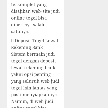
terkomplet yang
disajikan web-site judi
online togel bisa
dipercaya salah
satunya:
 Deposit Togel Lewat
Rekening Bank
Sistem bermain judi
togel dengan deposit
lewat rekening bank
yakni opsi penting
yang seluruh web judi
togel lain lantas yang
pasti menyiapkannya.
Namun, di web judi
online togel bisa