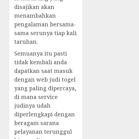
disajikan akan
menambahkan
pengalaman bersama-
sama serunya tiap kali
taruhan.
Semuanya itu pasti
tidak kembali anda
dapatkan saat masuk
dengan web judi togel
yang paling dipercaya,
di mana service
judinya udah
diperlengkapi dengan
beragam sarana
pelayanan terunggul