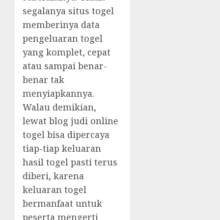
segalanya situs togel
memberinya data
pengeluaran togel
yang komplet, cepat
atau sampai benar-
benar tak
menyiapkannya.
Walau demikian,
lewat blog judi online
togel bisa dipercaya
tiap-tiap keluaran
hasil togel pasti terus
diberi, karena
keluaran togel
bermanfaat untuk
peserta mengerti