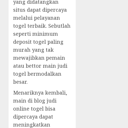
yang didatangkan
situs dapat dipercaya
melalui pelayanan
togel terbaik. Sebutlah
seperti minimum
deposit togel paling
murah yang tak
mewajibkan pemain
atau bettor main judi
togel bermodalkan
besar.
Menariknya kembali,
main di blog judi
online togel bisa
dipercaya dapat
meningkatkan