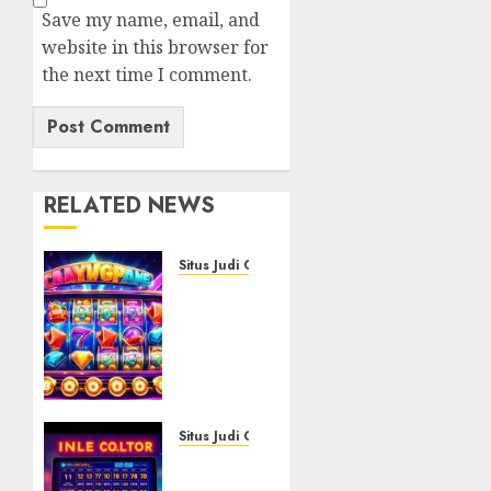
Save my name, email, and
website in this browser for
the next time I comment.
RELATED NEWS
Situs Judi Online
Situs
Judi
Online
Memahami
Dampak
dan
Perubahan
Situs Judi Online
Industri
Situs
Hiburan
Judi