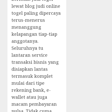
lewat blog judi online
togel paling dipercaya
terus-menerus
menanggung
kelapangan tiap-tiap
anggotanya.
Seluruhnya tu
lantaran service
transaksi bisnis yang
disiapkan lantas
termasuk komplet
mulai dari tipe
rekening bank, e-
wallet atau juga
macam pembayaran
pulsa. Tidak cuma