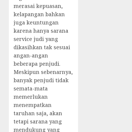
merasai kepuasan,
kelapangan bahkan
juga keuntungan
karena hanya sarana
service judi yang
dikasihkan tak sesuai
angan-angan
beberapa penjudi.
Meskipun sebenarnya,
banyak penjudi tidak
semata-mata
memerlukan
menempatkan
taruhan saja, akan
tetapi sarana yang
mendukung yang