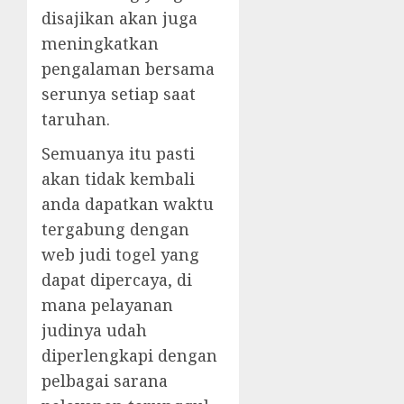
disajikan akan juga
meningkatkan
pengalaman bersama
serunya setiap saat
taruhan.
Semuanya itu pasti
akan tidak kembali
anda dapatkan waktu
tergabung dengan
web judi togel yang
dapat dipercaya, di
mana pelayanan
judinya udah
diperlengkapi dengan
pelbagai sarana