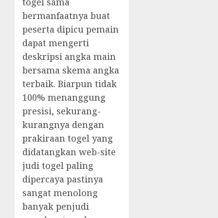
togel sama
bermanfaatnya buat
peserta dipicu pemain
dapat mengerti
deskripsi angka main
bersama skema angka
terbaik. Biarpun tidak
100% menanggung
presisi, sekurang-
kurangnya dengan
prakiraan togel yang
didatangkan web-site
judi togel paling
dipercaya pastinya
sangat menolong
banyak penjudi