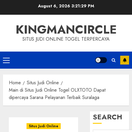
Skip
August 6, 2026
3:21:30 PM
to
content
KINGMANCIRCLE
SITUS JUDI ONLINE TOGEL TERPERCAYA
Primary
Menu
Home
Situs Judi Online
Main di Situs Judi Online Togel OLXTOTO Dapat
dipercaya Sarana Pelayanan Terbaik Suralaga
SEARCH
Situs Judi Online