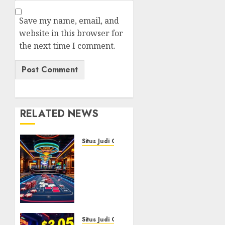
Save my name, email, and
website in this browser for
the next time I comment.
RELATED NEWS
Situs Judi Online
Situs
Judi
Online
Interaktif
Dengan
Gameplay
Kompetitif
Situs Judi Online