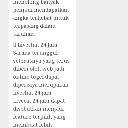
menolong banyak
penjudi mendapatkan
angka terhebat untuk
terpasang dalam
taruhan.
 Livechat 24 Jam
Sarana terunggul
seterusnya yang terus
diberi oleh web judi
online togel dapat
dipercaya merupakan
livechat 24 jam.
Livecat 24 jam dapat
disebutkan menjadi
feature terpilih yang
membuat lebih