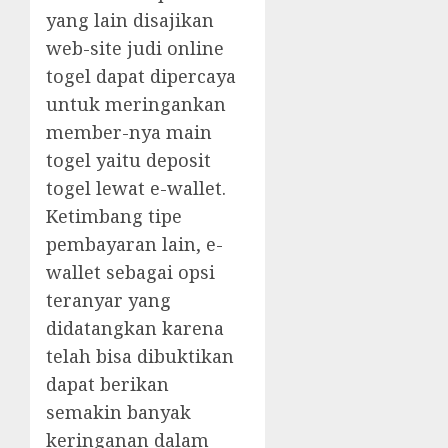
yang lain disajikan
web-site judi online
togel dapat dipercaya
untuk meringankan
member-nya main
togel yaitu deposit
togel lewat e-wallet.
Ketimbang tipe
pembayaran lain, e-
wallet sebagai opsi
teranyar yang
didatangkan karena
telah bisa dibuktikan
dapat berikan
semakin banyak
keringanan dalam