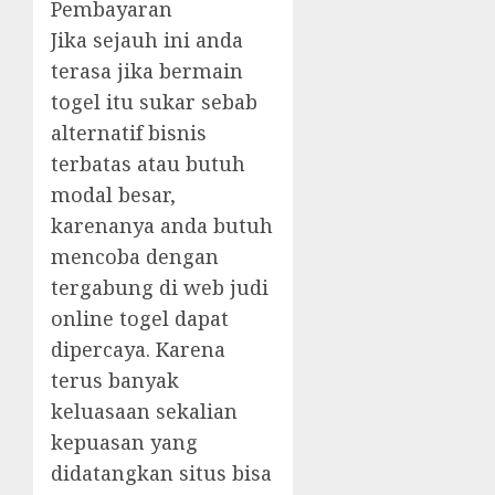
Pembayaran
Jika sejauh ini anda
terasa jika bermain
togel itu sukar sebab
alternatif bisnis
terbatas atau butuh
modal besar,
karenanya anda butuh
mencoba dengan
tergabung di web judi
online togel dapat
dipercaya. Karena
terus banyak
keluasaan sekalian
kepuasan yang
didatangkan situs bisa