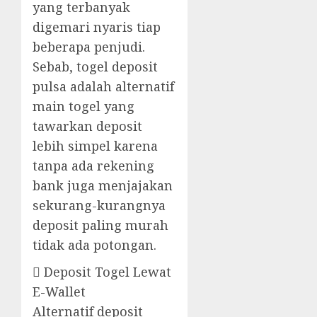
yang terbanyak
digemari nyaris tiap
beberapa penjudi.
Sebab, togel deposit
pulsa adalah alternatif
main togel yang
tawarkan deposit
lebih simpel karena
tanpa ada rekening
bank juga menjajakan
sekurang-kurangnya
deposit paling murah
tidak ada potongan.
 Deposit Togel Lewat
E-Wallet
Alternatif deposit