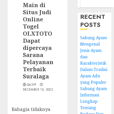
Main di
Situs Judi
RECENT
Online
POSTS
Togel
OLXTOTO
Sabung Ayam
Dapat
Mengenal
dipercaya
Jenis Ayam
Sarana
dan
Pelayanan
Karakteristik
Terbaik
Dalam Tradisi
Suralaga
Ayam Adu
yang Populer
Q43YP
Sabung Ayam
DECEMBER 15, 2022
Informasi
Lengkap
Tentang
Bahagia tidaknya