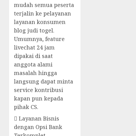
mudah semua peserta
terjalin ke pelayanan
layanan konsumen
blog judi togel.
Umumnya, feature
livechat 24 jam
dipakai di saat
anggota alami
masalah hingga
langsung dapat minta
service kontribusi
kapan pun kepada
pihak CS.
 Layanan Bisnis
dengan Opsi Bank
Terkomplet