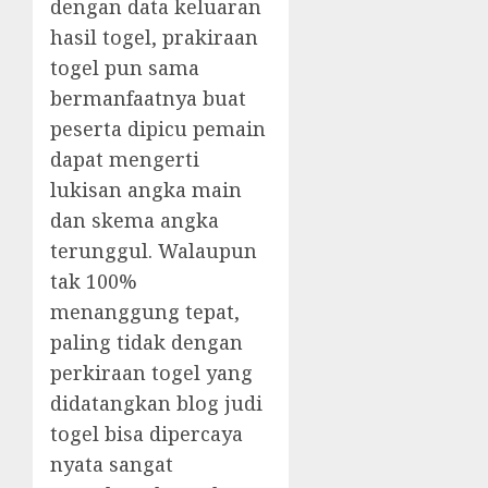
dengan data keluaran
hasil togel, prakiraan
togel pun sama
bermanfaatnya buat
peserta dipicu pemain
dapat mengerti
lukisan angka main
dan skema angka
terunggul. Walaupun
tak 100%
menanggung tepat,
paling tidak dengan
perkiraan togel yang
didatangkan blog judi
togel bisa dipercaya
nyata sangat