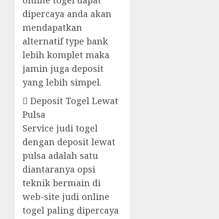
dipercaya anda akan
mendapatkan
alternatif type bank
lebih komplet maka
jamin juga deposit
yang lebih simpel.
 Deposit Togel Lewat
Pulsa
Service judi togel
dengan deposit lewat
pulsa adalah satu
diantaranya opsi
teknik bermain di
web-site judi online
togel paling dipercaya