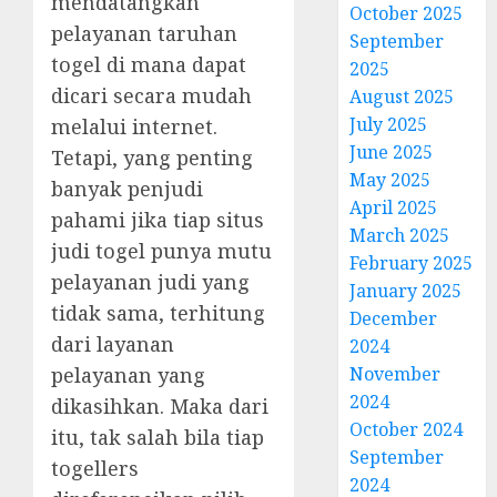
mendatangkan
October 2025
pelayanan taruhan
September
togel di mana dapat
2025
dicari secara mudah
August 2025
July 2025
melalui internet.
June 2025
Tetapi, yang penting
May 2025
banyak penjudi
April 2025
pahami jika tiap situs
March 2025
judi togel punya mutu
February 2025
pelayanan judi yang
January 2025
tidak sama, terhitung
December
dari layanan
2024
pelayanan yang
November
2024
dikasihkan. Maka dari
October 2024
itu, tak salah bila tiap
September
togellers
2024