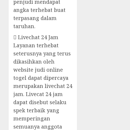
penjudi mendapat
angka terhebat buat
terpasang dalam
taruhan.
 Livechat 24 Jam
Layanan terhebat
seterusnya yang terus
dikasihkan oleh
website judi online
togel dapat dipercaya
merupakan livechat 24
jam. Livecat 24 jam
dapat disebut selaku
spek terbaik yang
memperingan
semuanya anggota