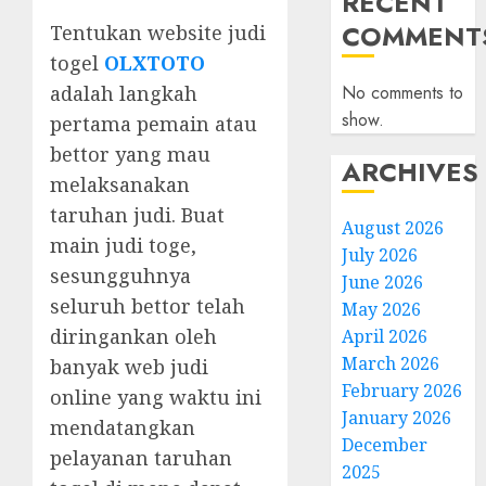
RECENT
COMMENT
Tentukan website judi
togel
OLXTOTO
adalah langkah
No comments to
show.
pertama pemain atau
bettor yang mau
ARCHIVES
melaksanakan
taruhan judi. Buat
August 2026
main judi toge,
July 2026
sesungguhnya
June 2026
seluruh bettor telah
May 2026
diringankan oleh
April 2026
March 2026
banyak web judi
February 2026
online yang waktu ini
January 2026
mendatangkan
December
pelayanan taruhan
2025