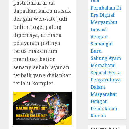
Dan
pasti bakal anda
Perubahan Di
dapatkan kalau masuk
Era Digital:
dengan web-site judi
Menyambut
online togel paling
Inovasi
dipercaya, di mana
dengan
pelayanan judinya
Semangat
terus maksimum
Baru
Sabung Ayam
membuat bettor
Memahami
senang sebab layanan
Sejarah Serta
terbaik yang disiapkan
Pengaruhnya
terlalu komplet.
Dalam
Masyarakat
Dengan
Pendekatan
Ramah