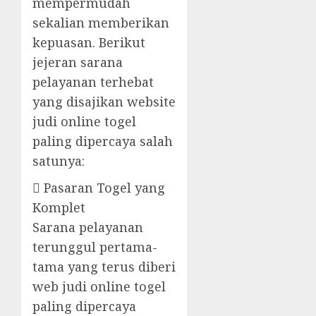
mempermudah
sekalian memberikan
kepuasan. Berikut
jejeran sarana
pelayanan terhebat
yang disajikan website
judi online togel
paling dipercaya salah
satunya:
 Pasaran Togel yang
Komplet
Sarana pelayanan
terunggul pertama-
tama yang terus diberi
web judi online togel
paling dipercaya