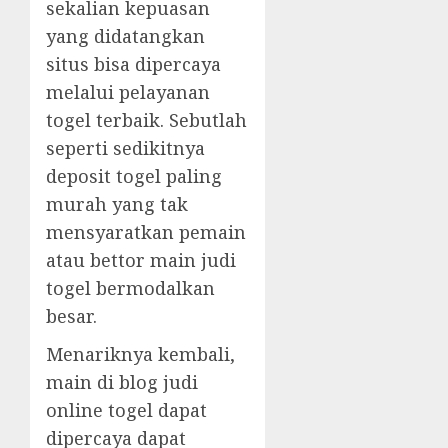
sekalian kepuasan
yang didatangkan
situs bisa dipercaya
melalui pelayanan
togel terbaik. Sebutlah
seperti sedikitnya
deposit togel paling
murah yang tak
mensyaratkan pemain
atau bettor main judi
togel bermodalkan
besar.
Menariknya kembali,
main di blog judi
online togel dapat
dipercaya dapat