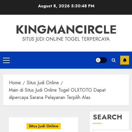
Skip
August 8, 2026
5:30:49 PM
to
content
KINGMANCIRCLE
SITUS JUDI ONLINE TOGEL TERPERCAYA
Primary
Menu
Home
Situs Judi Online
Main di Situs Judi Online Togel OLXTOTO Dapat
dipercaya Sarana Pelayanan Terpilih Alas
SEARCH
Situs Judi Online