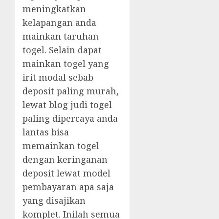
meningkatkan
kelapangan anda
mainkan taruhan
togel. Selain dapat
mainkan togel yang
irit modal sebab
deposit paling murah,
lewat blog judi togel
paling dipercaya anda
lantas bisa
memainkan togel
dengan keringanan
deposit lewat model
pembayaran apa saja
yang disajikan
komplet. Inilah semua