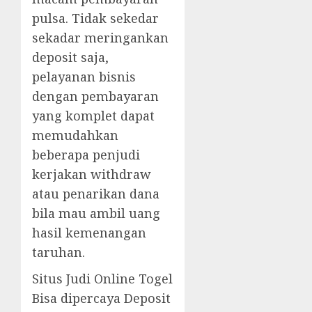
pulsa. Tidak sekedar
sekadar meringankan
deposit saja,
pelayanan bisnis
dengan pembayaran
yang komplet dapat
memudahkan
beberapa penjudi
kerjakan withdraw
atau penarikan dana
bila mau ambil uang
hasil kemenangan
taruhan.
Situs Judi Online Togel
Bisa dipercaya Deposit