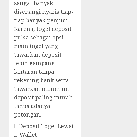
sangat banyak
disenangi nyaris tiap-
tiap banyak penjudi.
Karena, togel deposit
pulsa sebagai opsi
main togel yang
tawarkan deposit
lebih gampang
lantaran tanpa
rekening bank serta
tawarkan minimum
deposit paling murah
tanpa adanya
potongan.
 Deposit Togel Lewat
E-Wallet