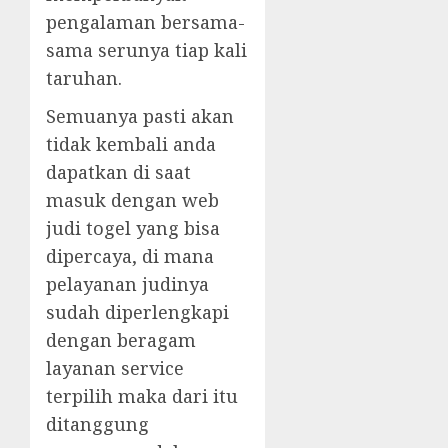
pengalaman bersama-
sama serunya tiap kali
taruhan.
Semuanya pasti akan
tidak kembali anda
dapatkan di saat
masuk dengan web
judi togel yang bisa
dipercaya, di mana
pelayanan judinya
sudah diperlengkapi
dengan beragam
layanan service
terpilih maka dari itu
ditanggung