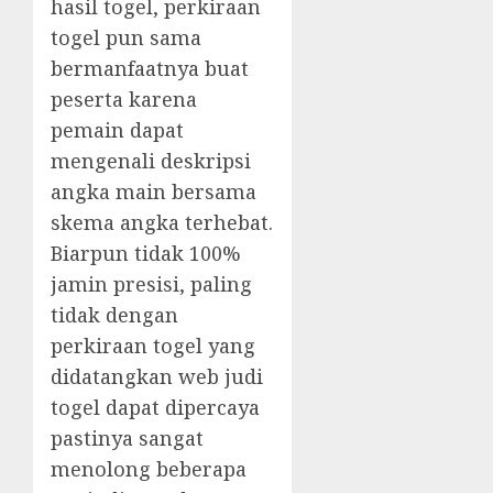
hasil togel, perkiraan
togel pun sama
bermanfaatnya buat
peserta karena
pemain dapat
mengenali deskripsi
angka main bersama
skema angka terhebat.
Biarpun tidak 100%
jamin presisi, paling
tidak dengan
perkiraan togel yang
didatangkan web judi
togel dapat dipercaya
pastinya sangat
menolong beberapa