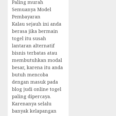
Paling murah
Semuanya Model
Pembayaran
Kalau sejauh ini anda
berasa jika bermain
togel itu susah
lantaran alternatif
bisnis terbatas atau
membutuhkan modal
besar, karena itu anda
butuh mencoba
dengan masuk pada
blog judi online togel
paling dipercaya.
Karenanya selalu
banyak kelapangan