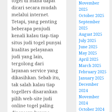
togel di mana dapat
November
dicari secara mudah
2025
melalui internet.
October 2025
Tetapi, yang penting
September
2025
beberapa penjudi
August 2025
kenali kalau tiap-tiap
July 2025
situs judi togel punyai
June 2025
kualitas pelayanan
May 2025
judi yang lain,
April 2025
tergolong dari
March 2025
layanan service yang
February 2025
dikasihkan. Sebab itu,
January 2025
tak salah kalau tiap
December
2024
togellers disarankan
November
pilih web-site judi
2024
online togel paling
October 2024