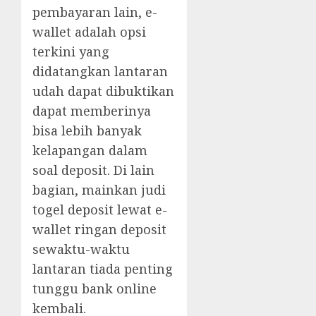
pembayaran lain, e-
wallet adalah opsi
terkini yang
didatangkan lantaran
udah dapat dibuktikan
dapat memberinya
bisa lebih banyak
kelapangan dalam
soal deposit. Di lain
bagian, mainkan judi
togel deposit lewat e-
wallet ringan deposit
sewaktu-waktu
lantaran tiada penting
tunggu bank online
kembali.