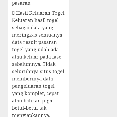
pasaran.
 Hasil Keluaran Togel
Keluaran hasil togel
sebagai data yang
meringkas semuanya
data result pasaran
togel yang udah ada
atau keluar pada fase
sebelumnya. Tidak
seluruhnya situs togel
memberinya data
pengeluaran togel
yang komplet, cepat
atau bahkan juga
betul-betul tak
menyiapkannya.