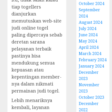
October 2024
tiap togellers
September
dianjurkan
2024
memutuskan web-site
August 2024
judi online togel
July 2024
paling dipercaya sebab
June 2024
May 2024
deretan sarana
April 2024
pelayanan terbaik
March 2024
pastinya bisa
February 2024
mendukung semua
January 2024
kepuasan atau
December
kepentingan member-
2023
nya dalam nikmati
November
permainan judi togel.
2023
October 2023
Lebih menariknya
December
kembali, layanan
2022