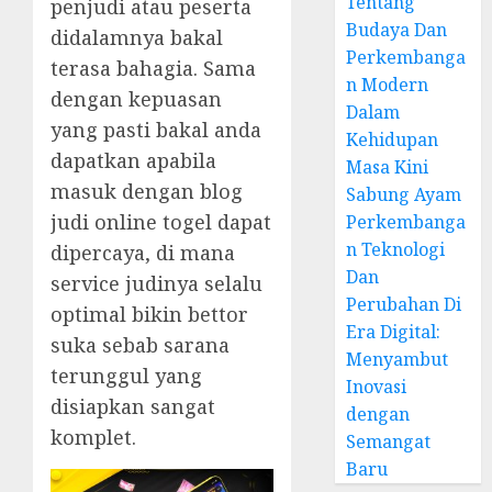
Tentang
penjudi atau peserta
Budaya Dan
didalamnya bakal
Perkembanga
terasa bahagia. Sama
n Modern
dengan kepuasan
Dalam
yang pasti bakal anda
Kehidupan
dapatkan apabila
Masa Kini
masuk dengan blog
Sabung Ayam
judi online togel dapat
Perkembanga
n Teknologi
dipercaya, di mana
Dan
service judinya selalu
Perubahan Di
optimal bikin bettor
Era Digital:
suka sebab sarana
Menyambut
terunggul yang
Inovasi
disiapkan sangat
dengan
komplet.
Semangat
Baru