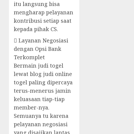
itu langsung bisa
mengharap pelayanan
kontribusi setiap saat
kepada pihak CS.
 Layanan Negosiasi
dengan Opsi Bank
Terkomplet
Bermain judi togel
lewat blog judi online
togel paling dipercaya
terus-menerus jamin
keluasaan tiap-tiap
member-nya.
Semuanya tu karena
pelayanan negosiasi
yang disajikan lantas