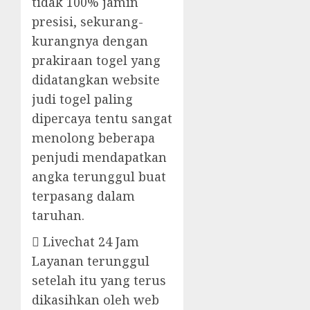
tidak 100% jamin
presisi, sekurang-
kurangnya dengan
prakiraan togel yang
didatangkan website
judi togel paling
dipercaya tentu sangat
menolong beberapa
penjudi mendapatkan
angka terunggul buat
terpasang dalam
taruhan.
 Livechat 24 Jam
Layanan terunggul
setelah itu yang terus
dikasihkan oleh web