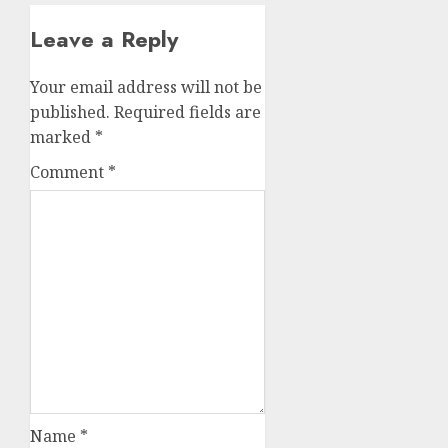
Leave a Reply
Your email address will not be
published.
Required fields are
marked
*
Comment
*
Name
*