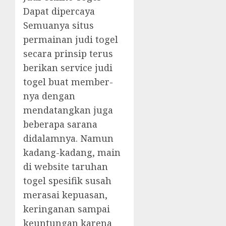
Dapat dipercaya
Semuanya situs
permainan judi togel
secara prinsip terus
berikan service judi
togel buat member-
nya dengan
mendatangkan juga
beberapa sarana
didalamnya. Namun
kadang-kadang, main
di website taruhan
togel spesifik susah
merasai kepuasan,
keringanan sampai
keuntungan karena