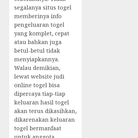
segalanya situs togel
memberinya info
pengeluaran togel
yang komplet, cepat
atau bahkan juga
betul-betul tidak
menyiapkannya.
Walau demikian,
lewat website judi
online togel bisa
dipercaya tiap-tiap
keluaran hasil togel
akan terus dikasihkan,
dikarenakan keluaran
togel bermanfaat
untuk anggota