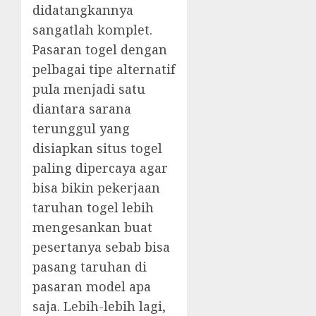
didatangkannya
sangatlah komplet.
Pasaran togel dengan
pelbagai tipe alternatif
pula menjadi satu
diantara sarana
terunggul yang
disiapkan situs togel
paling dipercaya agar
bisa bikin pekerjaan
taruhan togel lebih
mengesankan buat
pesertanya sebab bisa
pasang taruhan di
pasaran model apa
saja. Lebih-lebih lagi,