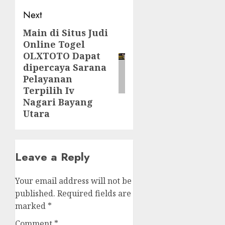
Next
Main di Situs Judi
Next
Online Togel
post:
OLXTOTO Dapat
dipercaya Sarana
Pelayanan
Terpilih Iv
Nagari Bayang
Utara
Leave a Reply
Your email address will not be
published.
Required fields are
marked
*
Comment
*