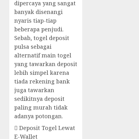
dipercaya yang sangat
banyak disenangi
nyaris tiap-tiap
beberapa penjudi.
Sebab, togel deposit
pulsa sebagai
alternatif main togel
yang tawarkan deposit
lebih simpel karena
tiada rekening bank
juga tawarkan
sedikitnya deposit
paling murah tidak
adanya potongan.
 Deposit Togel Lewat
E-Wallet