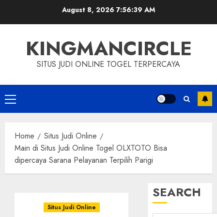
Skip
August 8, 2026
7:56:40 AM
to
content
KINGMANCIRCLE
SITUS JUDI ONLINE TOGEL TERPERCAYA
Primary
Menu
Home
Situs Judi Online
Main di Situs Judi Online Togel OLXTOTO Bisa
dipercaya Sarana Pelayanan Terpilih Parigi
SEARCH
Situs Judi Online