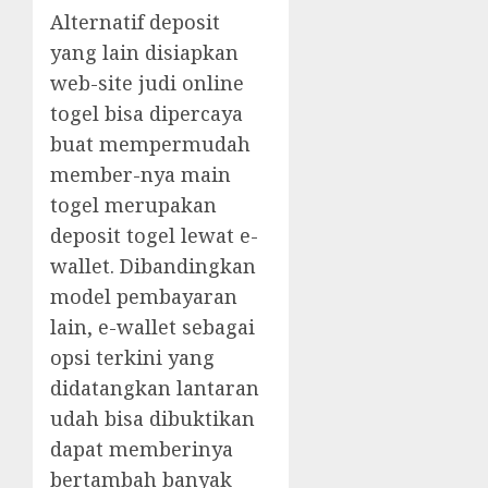
Alternatif deposit
yang lain disiapkan
web-site judi online
togel bisa dipercaya
buat mempermudah
member-nya main
togel merupakan
deposit togel lewat e-
wallet. Dibandingkan
model pembayaran
lain, e-wallet sebagai
opsi terkini yang
didatangkan lantaran
udah bisa dibuktikan
dapat memberinya
bertambah banyak