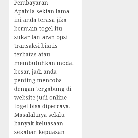
Pembayaran
Apabila sekian lama
ini anda terasa jika
bermain togel itu
sukar lantaran opsi
transaksi bisnis
terbatas atau
membutuhkan modal
besar, jadi anda
penting mencoba
dengan tergabung di
website judi online
togel bisa dipercaya.
Masalahnya selalu
banyak keluasaan
sekalian kepuasan