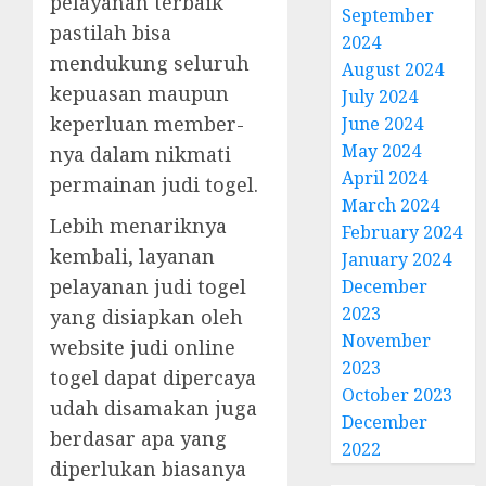
pelayanan terbaik
September
pastilah bisa
2024
mendukung seluruh
August 2024
kepuasan maupun
July 2024
keperluan member-
June 2024
May 2024
nya dalam nikmati
April 2024
permainan judi togel.
March 2024
Lebih menariknya
February 2024
kembali, layanan
January 2024
pelayanan judi togel
December
2023
yang disiapkan oleh
November
website judi online
2023
togel dapat dipercaya
October 2023
udah disamakan juga
December
berdasar apa yang
2022
diperlukan biasanya