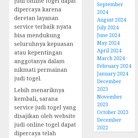
judi online togel dapat
September
dipercaya karena
2024
deretan layanan
August 2024
service terbaik nyata
July 2024
bisa mendukung
June 2024
May 2024
seluruhnya kepuasan
April 2024
atau kepentingan
March 2024
anggotanya dalam
February 2024
nikmati permainan
January 2024
judi togel.
December
2023
Lebih menariknya
November
kembali, sarana
2023
service judi togel yang
October 2023
disajikan oleh website
December
judi online togel dapat
2022
dipercaya telah