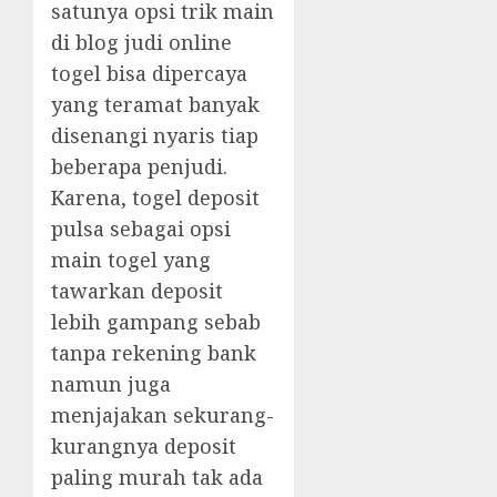
satunya opsi trik main
di blog judi online
togel bisa dipercaya
yang teramat banyak
disenangi nyaris tiap
beberapa penjudi.
Karena, togel deposit
pulsa sebagai opsi
main togel yang
tawarkan deposit
lebih gampang sebab
tanpa rekening bank
namun juga
menjajakan sekurang-
kurangnya deposit
paling murah tak ada