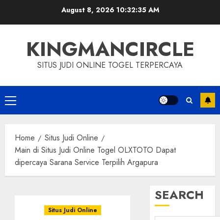
Skip
August 8, 2026
10:32:36 AM
to
content
KINGMANCIRCLE
SITUS JUDI ONLINE TOGEL TERPERCAYA
Primary
Menu
Home
Situs Judi Online
Main di Situs Judi Online Togel OLXTOTO Dapat
dipercaya Sarana Service Terpilih Argapura
SEARCH
Situs Judi Online