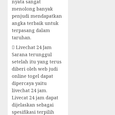
nyata sangat
menolong banyak
penjudi mendapatkan
angka terbaik untuk
terpasang dalam
taruhan.
 Livechat 24 Jam
Sarana terunggul
setelah itu yang terus
diberi oleh web judi
online togel dapat
dipercaya yaitu
livechat 24 jam.
Livecat 24 jam dapat
dijelaskan sebagai
spesifikasi terpilih