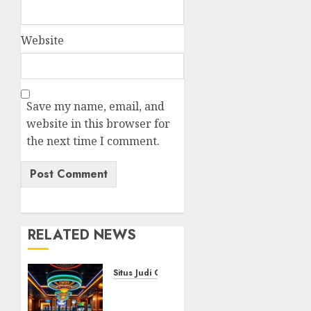
Website
Save my name, email, and
website in this browser for
the next time I comment.
RELATED NEWS
Situs Judi Online
Situs
Judi