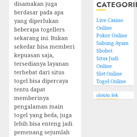
CATEGORI
disamakan juga
berdasar pada apa
Live Casino
yang diperlukan
Online
beberapa togellers
Poker Online
sekarang ini. Bukan
Sabung Ayam
sekedar bisa memberi
Sbobet
kepuasan saja,
Situs Judi
tersedianya layanan
Online
terhebat dari situs
Slot Online
togel bisa dipercaya
Togel Online
tentu dapat
olxtoto link
memberinya
pengalaman main
togel yang beda, juga
lebih bisa enteng jadi
pemenang sejumlah