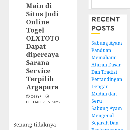
Main di
Situs Judi
RECENT
Online
POSTS
Togel
OLXTOTO
Sabung Ayam
Dapat
Panduan
dipercaya
Memahami
Sarana
Aturan Dasar
Service
Dan Tradisi
Terpilih
Pertandingan
Argapura
Dengan
Mudah dan
Q43YP
Seru
DECEMBER 15, 2022
Sabung Ayam
Mengenal
Sejarah Dan
Senang tidaknya