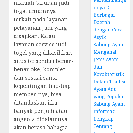
Perkembanga
nikmati taruhan judi
nnya Di
togel umumnya
Berbagai
terkait pada layanan
Daerah
pelayanan judi yang
dengan Cara
disajikan. Kalau
Asyik
layanan service judi
Sabung Ayam
Mengenal
togel yang dikasihkan
Jenis Ayam
situs tersendiri benar-
dan
benar oke, komplet
Karakteristik
dan sesuai sama
Dalam Tradisi
kepentingan tiap-tiap
Ayam Adu
member-nya, bisa
yang Populer
ditandaskan jika
Sabung Ayam
banyak penjudi atau
Informasi
anggota didalamnya
Lengkap
Tentang
akan berasa bahagia.