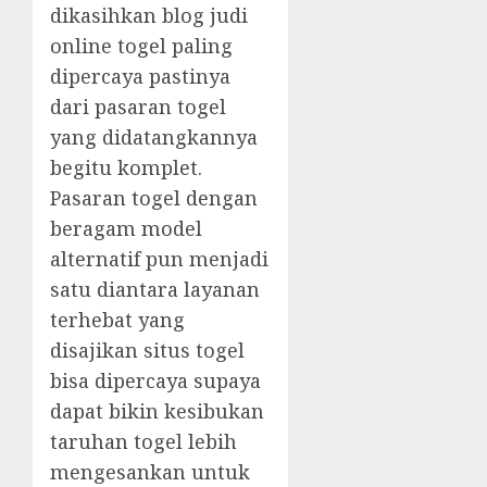
dikasihkan blog judi
online togel paling
dipercaya pastinya
dari pasaran togel
yang didatangkannya
begitu komplet.
Pasaran togel dengan
beragam model
alternatif pun menjadi
satu diantara layanan
terhebat yang
disajikan situs togel
bisa dipercaya supaya
dapat bikin kesibukan
taruhan togel lebih
mengesankan untuk