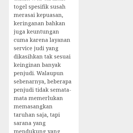
togel spesifik susah
merasai kepuasan,
keringanan bahkan
juga keuntungan
cuma karena layanan
service judi yang
dikasihkan tak sesuai
keinginan banyak
penjudi. Walaupun
sebenarnya, beberapa
penjudi tidak semata-
mata memerlukan
memasangkan
taruhan saja, tapi
sarana yang
mendukung yang