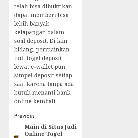
telah bisa dibuktikan
dapat memberi bisa
lebih banyak
kelapangan dalam
soal deposit. Di lain
bidang, permainkan
judi togel deposit
lewat e-wallet pun
simpel deposit setiap
saat karena tanpa ada
butuh menanti bank
online kembali.
Post
Previous
navigation
Main di Situs Judi
Previous
Online Togel
post: