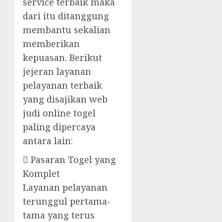
service terbaik maka
dari itu ditanggung
membantu sekalian
memberikan
kepuasan. Berikut
jejeran layanan
pelayanan terbaik
yang disajikan web
judi online togel
paling dipercaya
antara lain:
 Pasaran Togel yang
Komplet
Layanan pelayanan
terunggul pertama-
tama yang terus