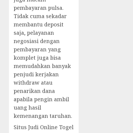
pembayaran pulsa.
Tidak cuma sekadar
membantu deposit
saja, pelayanan
negosiasi dengan
pembayaran yang
komplet juga bisa
memudahkan banyak
penjudi kerjakan
withdraw atau
penarikan dana
apabila pengin ambil
uang hasil
kemenangan taruhan.
Situs Judi Online Togel