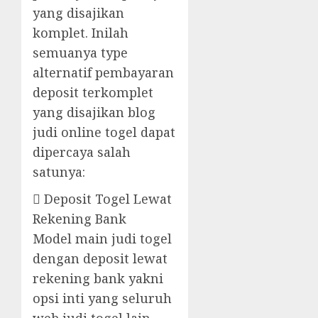
yang disajikan
komplet. Inilah
semuanya type
alternatif pembayaran
deposit terkomplet
yang disajikan blog
judi online togel dapat
dipercaya salah
satunya:
 Deposit Togel Lewat
Rekening Bank
Model main judi togel
dengan deposit lewat
rekening bank yakni
opsi inti yang seluruh
web judi togel lain