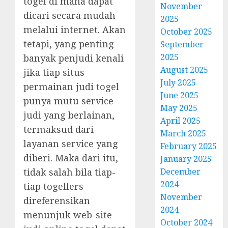
togel di mana dapat
November
dicari secara mudah
2025
melalui internet. Akan
October 2025
tetapi, yang penting
September
2025
banyak penjudi kenali
August 2025
jika tiap situs
July 2025
permainan judi togel
June 2025
punya mutu service
May 2025
judi yang berlainan,
April 2025
termaksud dari
March 2025
layanan service yang
February 2025
diberi. Maka dari itu,
January 2025
tidak salah bila tiap-
December
2024
tiap togellers
November
direferensikan
2024
menunjuk web-site
October 2024