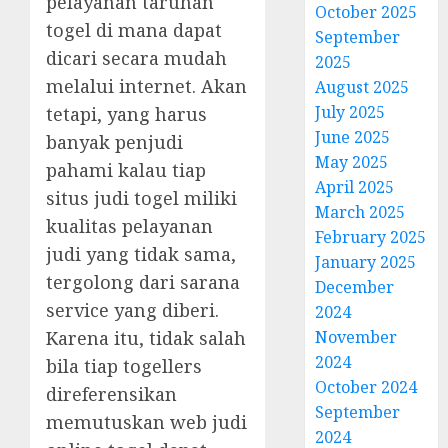
pelayanan taruhan
October 2025
togel di mana dapat
September
dicari secara mudah
2025
melalui internet. Akan
August 2025
July 2025
tetapi, yang harus
June 2025
banyak penjudi
May 2025
pahami kalau tiap
April 2025
situs judi togel miliki
March 2025
kualitas pelayanan
February 2025
judi yang tidak sama,
January 2025
tergolong dari sarana
December
service yang diberi.
2024
Karena itu, tidak salah
November
2024
bila tiap togellers
October 2024
direferensikan
September
memutuskan web judi
2024