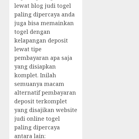
lewat blog judi togel
paling dipercaya anda
juga bisa memainkan
togel dengan
kelapangan deposit
lewat tipe
pembayaran apa saja
yang disiapkan
komplet. Inilah
semuanya macam
alternatif pembayaran
deposit terkomplet
yang disajikan website
judi online togel
paling dipercaya
antara lain: