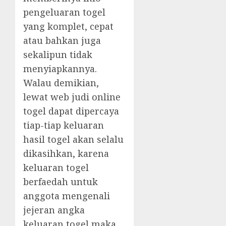
pengeluaran togel
yang komplet, cepat
atau bahkan juga
sekalipun tidak
menyiapkannya.
Walau demikian,
lewat web judi online
togel dapat dipercaya
tiap-tiap keluaran
hasil togel akan selalu
dikasihkan, karena
keluaran togel
berfaedah untuk
anggota mengenali
jejeran angka
keluaran togel maka