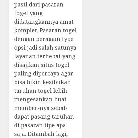
pasti dari pasaran
togel yang
didatangkannya amat
komplet. Pasaran togel
dengan beragam type
opsi jadi salah satunya
layanan terhebat yang
disajikan situs togel
paling dipercaya agar
bisa bikin kesibukan
taruhan togel lebih
mengesankan buat
member-nya sebab
dapat pasang taruhan
di pasaran tipe apa
saja. Ditambah lagi,