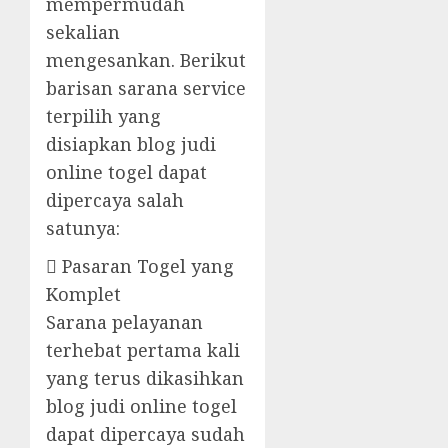
mempermudah
sekalian
mengesankan. Berikut
barisan sarana service
terpilih yang
disiapkan blog judi
online togel dapat
dipercaya salah
satunya:
 Pasaran Togel yang
Komplet
Sarana pelayanan
terhebat pertama kali
yang terus dikasihkan
blog judi online togel
dapat dipercaya sudah