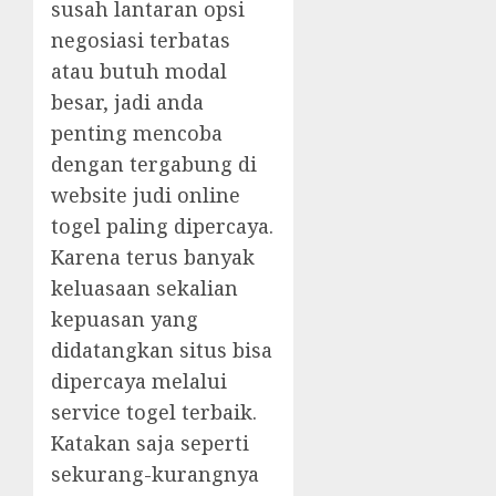
susah lantaran opsi
negosiasi terbatas
atau butuh modal
besar, jadi anda
penting mencoba
dengan tergabung di
website judi online
togel paling dipercaya.
Karena terus banyak
keluasaan sekalian
kepuasan yang
didatangkan situs bisa
dipercaya melalui
service togel terbaik.
Katakan saja seperti
sekurang-kurangnya