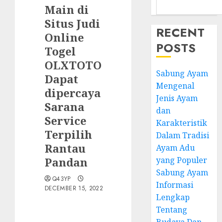
Main di
Situs Judi
RECENT
Online
POSTS
Togel
OLXTOTO
Sabung Ayam
Dapat
Mengenal
dipercaya
Jenis Ayam
Sarana
dan
Service
Karakteristik
Terpilih
Dalam Tradisi
Rantau
Ayam Adu
Pandan
yang Populer
Sabung Ayam
Q43YP
Informasi
DECEMBER 15, 2022
Lengkap
Tentang