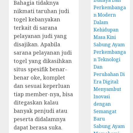
Budaya Dan
Bahagia tidaknya
Perkembanga
nikmati taruhan judi
n Modern
togel kebanyakan
Dalam
terkait di sarana
Kehidupan
pelayanan judi yang
Masa Kini
disajikan. Apabila
Sabung Ayam
Perkembanga
sarana pelayanan judi
n Teknologi
togel yang dikasihkan
Dan
situs spesifik benar-
Perubahan Di
benar oke, komplet
Era Digital:
dan sesuai keperluan
Menyambut
tiap member-nya, bisa
Inovasi
ditegaskan kalau
dengan
banyak penjudi atau
Semangat
peserta didalamnya
Baru
Sabung Ayam
dapat berasa suka.