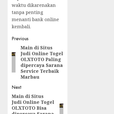
waktu dikarenakan
tanpa penting
menanti bank online
kembali.
Post
Previous
navigation
Main di Situs
Previous
Judi Online Togel
post:
OLXTOTO Paling
dipercaya Sarana
Service Terbaik
Marbau
Next
Main di Situs
Next
Judi Online Togel
post:
OLXTOTO Bisa
dipercaya Sarana