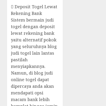
 Deposit Togel Lewat
Rekening Bank
Sistem bermain judi
togel dengan deposit
lewat rekening bank
yaitu alternatif pokok
yang seluruhnya blog
judi togel lain lantas
pastilah
menyiapkannya.
Namun, di blog judi
online togel dapat
dipercaya anda akan
mendapati opsi
macam bank lebih
komplet hingga jamin