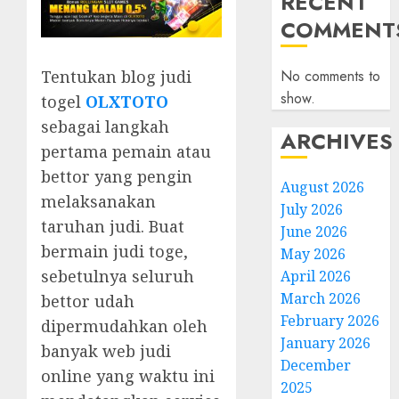
RECENT
COMMENT
Tentukan blog judi
No comments to
show.
togel
OLXTOTO
sebagai langkah
ARCHIVES
pertama pemain atau
bettor yang pengin
August 2026
melaksanakan
July 2026
taruhan judi. Buat
June 2026
bermain judi toge,
May 2026
sebetulnya seluruh
April 2026
March 2026
bettor udah
February 2026
dipermudahkan oleh
January 2026
banyak web judi
December
online yang waktu ini
2025