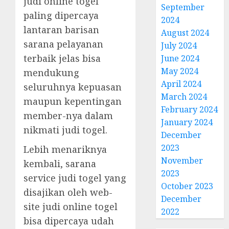
judi online togel
September
paling dipercaya
2024
lantaran barisan
August 2024
sarana pelayanan
July 2024
terbaik jelas bisa
June 2024
May 2024
mendukung
April 2024
seluruhnya kepuasan
March 2024
maupun kepentingan
February 2024
member-nya dalam
January 2024
nikmati judi togel.
December
2023
Lebih menariknya
November
kembali, sarana
2023
service judi togel yang
October 2023
disajikan oleh web-
December
site judi online togel
2022
bisa dipercaya udah