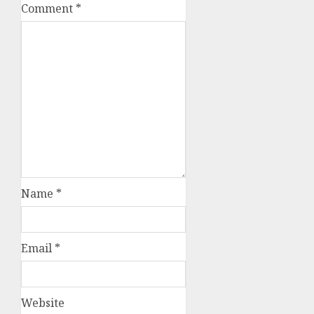
Comment
*
Name
*
Email
*
Website