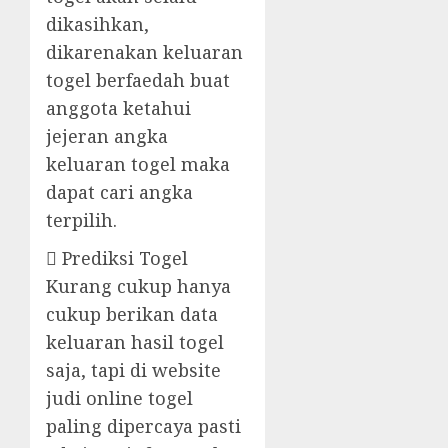
dikasihkan,
dikarenakan keluaran
togel berfaedah buat
anggota ketahui
jejeran angka
keluaran togel maka
dapat cari angka
terpilih.
 Prediksi Togel
Kurang cukup hanya
cukup berikan data
keluaran hasil togel
saja, tapi di website
judi online togel
paling dipercaya pasti