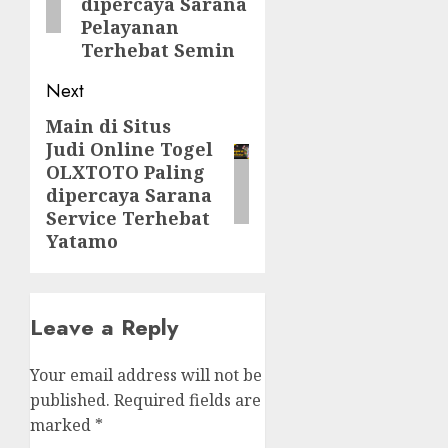
dipercaya Sarana
Pelayanan
Terhebat Semin
Next
Main di Situs
Next
Judi Online Togel
post:
OLXTOTO Paling
dipercaya Sarana
Service Terhebat
Yatamo
Leave a Reply
Your email address will not be
published.
Required fields are
marked
*