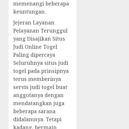
memenangi beberapa
keuntungan.
Jejeran Layanan
Pelayanan Terunggul
yang Disajikan Situs
Judi Online Togel
Paling dipercaya
Seluruhnya situs judi
togel pada prinsipnya
terus memberinya
servis judi togel buat
anggotanya dengan
mendatangkan juga
beberapa sarana
didalamnya. Tetapi
kadang, bermain