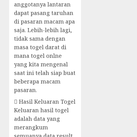
anggotanya lantaran
dapat pasang taruhan
di pasaran macam apa
saja. Lebih-lebih lagi,
tidak sama dengan
masa togel darat di
mana togel onlne
yang kita mengenal
saat ini telah siap buat
beberapa macam
pasaran.
 Hasil Keluaran Togel
Keluaran hasil togel
adalah data yang
merangkum
semuanya data result