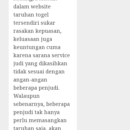
dalam website
taruhan togel
tersendiri sukar
rasakan kepuasan,
keluasaan juga
keuntungan cuma
karena sarana service
judi yang dikasihkan
tidak sesuai dengan
angan-angan
beberapa penjudi.
Walaupun
sebenarnya, beberapa
penjudi tak hanya
perlu memasangkan
taruhan saja, akan