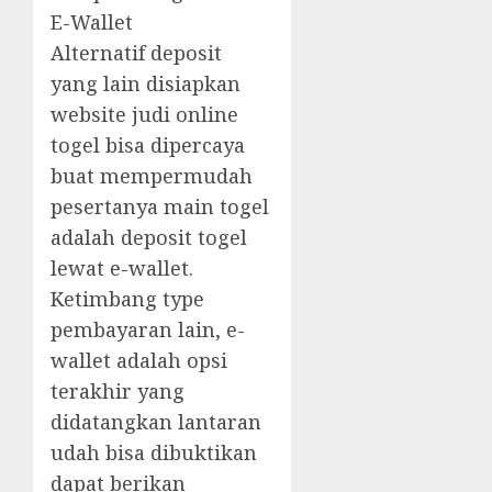
E-Wallet
Alternatif deposit
yang lain disiapkan
website judi online
togel bisa dipercaya
buat mempermudah
pesertanya main togel
adalah deposit togel
lewat e-wallet.
Ketimbang type
pembayaran lain, e-
wallet adalah opsi
terakhir yang
didatangkan lantaran
udah bisa dibuktikan
dapat berikan