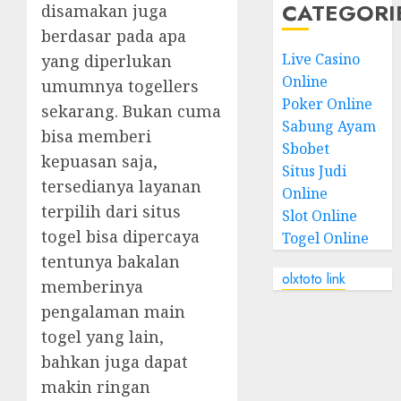
CATEGORI
disamakan juga
berdasar pada apa
Live Casino
yang diperlukan
Online
umumnya togellers
Poker Online
sekarang. Bukan cuma
Sabung Ayam
bisa memberi
Sbobet
kepuasan saja,
Situs Judi
tersedianya layanan
Online
terpilih dari situs
Slot Online
togel bisa dipercaya
Togel Online
tentunya bakalan
olxtoto link
memberinya
pengalaman main
togel yang lain,
bahkan juga dapat
makin ringan