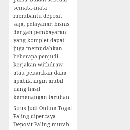
semata-mata
membantu deposit
saja, pelayanan bisnis
dengan pembayaran
yang komplet dapat
juga memudahkan
beberapa penjudi
kerjakan withdraw
atau penarikan dana
apabila ingin ambil
uang hasil
kemenangan taruhan.
Situs Judi Online Togel
Paling dipercaya
Deposit Paling murah