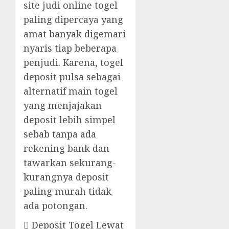
site judi online togel
paling dipercaya yang
amat banyak digemari
nyaris tiap beberapa
penjudi. Karena, togel
deposit pulsa sebagai
alternatif main togel
yang menjajakan
deposit lebih simpel
sebab tanpa ada
rekening bank dan
tawarkan sekurang-
kurangnya deposit
paling murah tidak
ada potongan.
 Deposit Togel Lewat