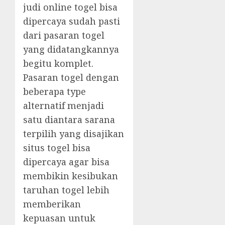
judi online togel bisa
dipercaya sudah pasti
dari pasaran togel
yang didatangkannya
begitu komplet.
Pasaran togel dengan
beberapa type
alternatif menjadi
satu diantara sarana
terpilih yang disajikan
situs togel bisa
dipercaya agar bisa
membikin kesibukan
taruhan togel lebih
memberikan
kepuasan untuk