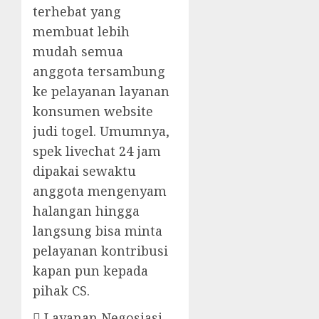
terhebat yang
membuat lebih
mudah semua
anggota tersambung
ke pelayanan layanan
konsumen website
judi togel. Umumnya,
spek livechat 24 jam
dipakai sewaktu
anggota mengenyam
halangan hingga
langsung bisa minta
pelayanan kontribusi
kapan pun kepada
pihak CS.
 Layanan Negosiasi