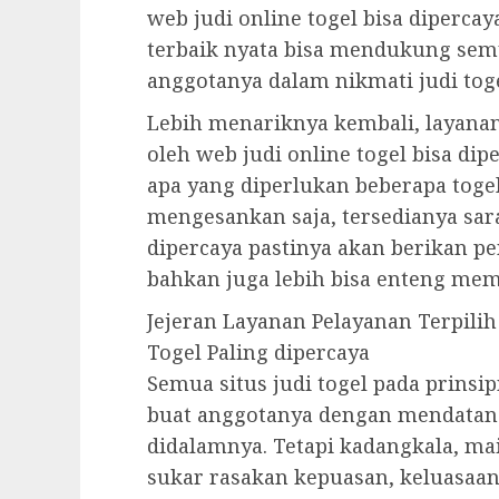
web judi online togel bisa dipercay
terbaik nyata bisa mendukung sem
anggotanya dalam nikmati judi toge
Lebih menariknya kembali, layanan
oleh web judi online togel bisa di
apa yang diperlukan beberapa toge
mengesankan saja, tersedianya sara
dipercaya pastinya akan berikan p
bahkan juga lebih bisa enteng me
Jejeran Layanan Pelayanan Terpilih 
Togel Paling dipercaya
Semua situs judi togel pada prinsi
buat anggotanya dengan mendatan
didalamnya. Tetapi kadangkala, ma
sukar rasakan kepuasan, keluasaa