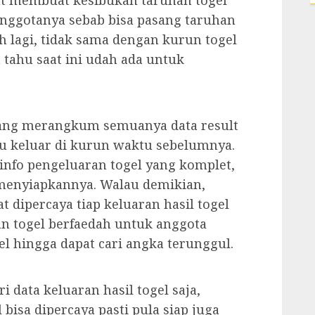
pat membuat kesibukan taruhan togel
nggotanya sebab bisa pasang taruhan
h lagi, tidak sama dengan kurun togel
a tahu saat ini udah ada untuk
 yang merangkum semuanya data result
au keluar di kurun waktu sebelumnya.
info pengeluaran togel yang komplet,
 menyiapkannya. Walau demikian,
at dipercaya tiap keluaran hasil togel
ran togel berfaedah untuk anggota
el hingga dapat cari angka terunggul.
data keluaran hasil togel saja,
 bisa dipercaya pasti pula siap juga