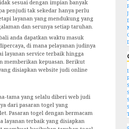
tidak sesuai dengan impian banyak
pa penjudi tak sekedar hanya perlu
etapi layanan yang mendukung yang
alaman dan serunya setiap taruhan.
mbali anda dapatkan waktu masuk
dipercaya, di mana pelayanan judinya
 layanan service terbaik hingga
 memberikan kepuasan. Berikut
yang disiapkan website judi online
a-tama yang selalu diberi web judi
nya dari pasaran togel yang
et. Pasaran togel dengan bermacam
ara layanan terbaik yang disiapkan
o