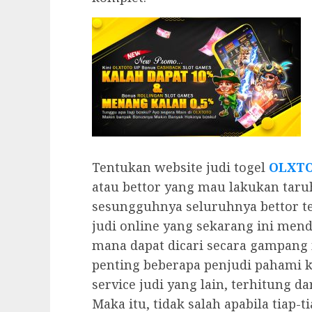
Tentukan website judi togel
OLXT
atau bettor yang mau lakukan taruh
sesungguhnya seluruhnya bettor te
judi online yang sekarang ini men
mana dapat dicari secara gampang 
penting beberapa penjudi pahami ka
service judi yang lain, terhitung d
Maka itu, tidak salah apabila tiap-