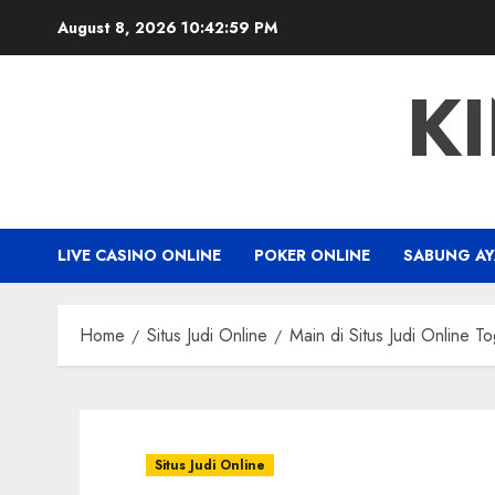
Skip
August 8, 2026
10:43:00 PM
to
content
K
LIVE CASINO ONLINE
POKER ONLINE
SABUNG A
Home
Situs Judi Online
Main di Situs Judi Online 
Situs Judi Online