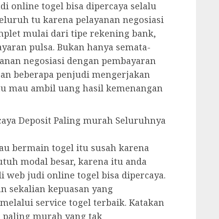
di online togel bisa dipercaya selalu
Seluruh tu karena pelayanan negosiasi
plet mulai dari tipe rekening bank,
yaran pulsa. Bukan hanya semata-
yanan negosiasi dengan pembayaran
gan beberapa penjudi mengerjakan
au mau ambil uang hasil kemenangan
rcaya Deposit Paling murah Seluruhnya
lau bermain togel itu susah karena
butuh modal besar, karena itu anda
web judi online togel bisa dipercaya.
an sekalian kepuasan yang
melalui service togel terbaik. Katakan
l paling murah yang tak