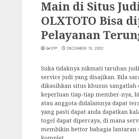
Main di Situs Jud
OLXTOTO Bisa di
Pelayanan Teru
Q43YP
DECEMBER 15, 2022
Suka tidaknya nikmati taruhan judi
service judi yang disajikan. Bila sa
dikasihkan situs khusus sangatlah 
keperluan tiap-tiap member-nya, b
atau anggota didalamnya dapat ter
yang pasti dapat anda dapatkan ka
togel dapat dipercaya, di mana se
membikin bettor bahagia lantaran 
komplet.