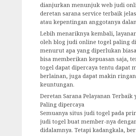
dianjurkan menunjuk web judi onli
deretan sarana service terbaik je
atau kepentingan anggotanya dalam
Lebih menariknya kembali, layanan
oleh blog judi online togel paling
menurut apa yang diperlukan biasa
bisa memberikan kepuasan saja, ter
togel dapat dipercaya tentu dapat
berlainan, juga dapat makin ring
keuntungan.
Deretan Sarana Pelayanan Terbaik y
Paling dipercaya
Semuanya situs judi togel pada pr
judi togel buat member-nya denga
didalamnya. Tetapi kadangkala, ber