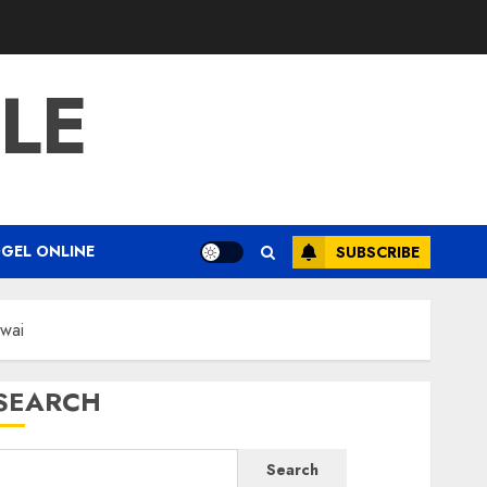
LE
GEL ONLINE
SUBSCRIBE
awai
SEARCH
Search