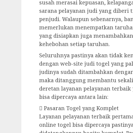
susah merasai kepuasan, kelapang
sarana pelayanan judi yang diberi
penjudi. Walaupun sebenarnya, ban
memerlukan menempatkan taruhan 
yang disiapkan juga menambahka
kehebohan setiap taruhan.
Seluruhnya pastinya akan tidak ke
dengan web-site judi togel yang pa
judinya sudah ditambahkan dengan
maka ditanggung membantu sekali
deretan layanan pelayanan terbaik 
bisa dipercaya antara lain:
 Pasaran Togel yang Komplet
Layanan pelayanan terbaik pertama-
online togel bisa dipercaya pastiny