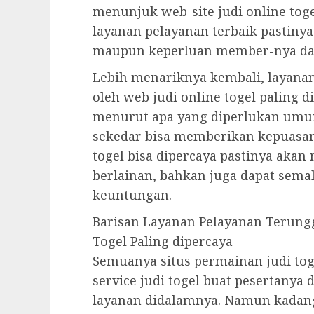
menunjuk web-site judi online toge
layanan pelayanan terbaik pastin
maupun keperluan member-nya dal
Lebih menariknya kembali, layanan
oleh web judi online togel paling 
menurut apa yang diperlukan umum
sekedar bisa memberikan kepuasan s
togel bisa dipercaya pastinya aka
berlainan, bahkan juga dapat se
keuntungan.
Barisan Layanan Pelayanan Terungg
Togel Paling dipercaya
Semuanya situs permainan judi tog
service judi togel buat pesertany
layanan didalamnya. Namun kadang