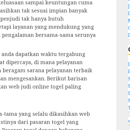
 keluasaan sampai keuntungan cuma
kasihkan tak sesuai impian banyak
 penjudi tak hanya butuh
etapi layanan yang mendukung yang
k pengalaman bersama-sama serunya
i anda dapatkan waktu tergabung
at dipercaya, di mana pelayanan
 beragam sarana pelayanan terbaik
an mengesankan. Berikut barisan
kan web judi online togel paling
a-tama yang selalu dikasihkan web
o
astinya dari pasaran togel yang