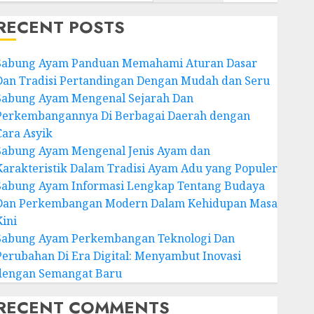
RECENT POSTS
Sabung Ayam Panduan Memahami Aturan Dasar
Dan Tradisi Pertandingan Dengan Mudah dan Seru
Sabung Ayam Mengenal Sejarah Dan
Perkembangannya Di Berbagai Daerah dengan
Cara Asyik
Sabung Ayam Mengenal Jenis Ayam dan
Karakteristik Dalam Tradisi Ayam Adu yang Populer
Sabung Ayam Informasi Lengkap Tentang Budaya
Dan Perkembangan Modern Dalam Kehidupan Masa
Kini
Sabung Ayam Perkembangan Teknologi Dan
Perubahan Di Era Digital: Menyambut Inovasi
dengan Semangat Baru
RECENT COMMENTS