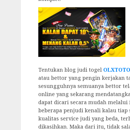
Tentukan blog judi togel
OLXTOT
atau bettor yang pengin kerjakan t
sesungguhnya semuanya bettor tela
online yang sekarang mendatangkan
dapat dicari secara mudah melalui
beberapa penjudi kenali kalau tiap
kualitas service judi yang beda, te
dikasihkan. Maka dari itu, tidak sal