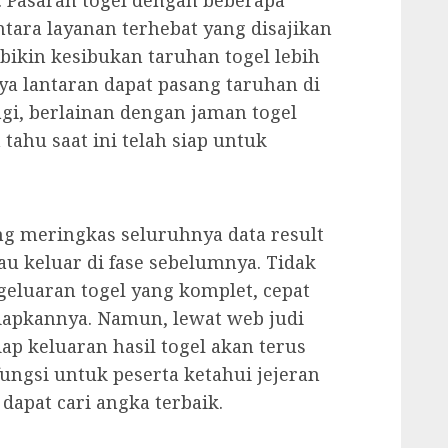
 Pasaran togel dengan beberapa
ntara layanan terhebat yang disajikan
a bikin kesibukan taruhan togel lebih
a lantaran dapat pasang taruhan di
lagi, berlainan dengan jaman togel
 tahu saat ini telah siap untuk
ang meringkas seluruhnya data result
au keluar di fase sebelumnya. Tidak
geluaran togel yang komplet, cepat
iapkannya. Namun, lewat web judi
iap keluaran hasil togel akan terus
fungsi untuk peserta ketahui jejeran
dapat cari angka terbaik.