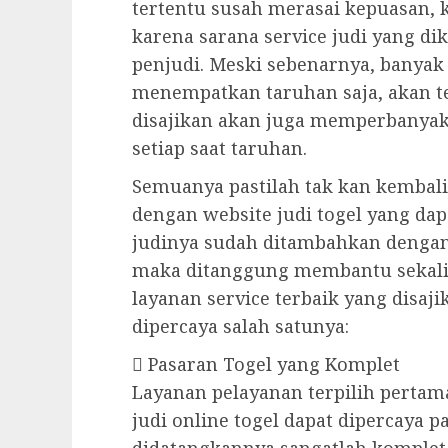
tertentu susah merasai kepuasan,
karena sarana service judi yang di
penjudi. Meski sebenarnya, banyak
menempatkan taruhan saja, akan t
disajikan akan juga memperbanya
setiap saat taruhan.
Semuanya pastilah tak kan kembal
dengan website judi togel yang dap
judinya sudah ditambahkan dengan
maka ditanggung membantu sekali
layanan service terbaik yang disaji
dipercaya salah satunya:
 Pasaran Togel yang Komplet
Layanan pelayanan terpilih pertam
judi online togel dapat dipercaya p