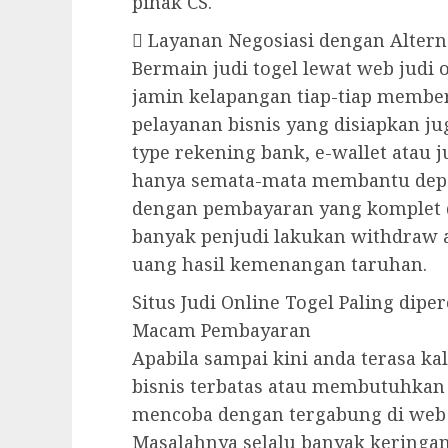
pihak CS.
 Layanan Negosiasi dengan Altern
Bermain judi togel lewat web judi o
jamin kelapangan tiap-tiap member
pelayanan bisnis yang disiapkan j
type rekening bank, e-wallet atau
hanya semata-mata membantu deposi
dengan pembayaran yang komplet 
banyak penjudi lakukan withdraw a
uang hasil kemenangan taruhan.
Situs Judi Online Togel Paling dip
Macam Pembayaran
Apabila sampai kini anda terasa ka
bisnis terbatas atau membutuhkan 
mencoba dengan tergabung di web ju
Masalahnya selalu banyak keringa