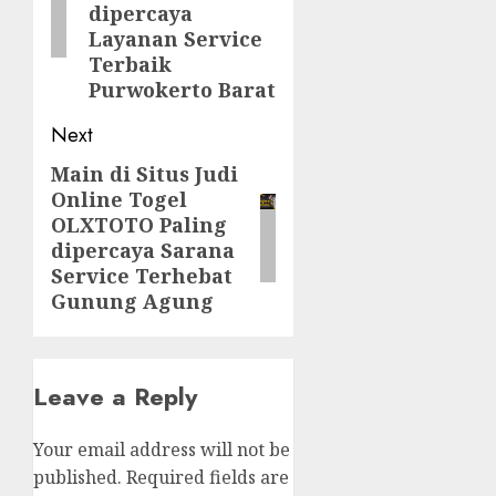
dipercaya
Layanan Service
Terbaik
Purwokerto Barat
Next
Main di Situs Judi
Next
Online Togel
post:
OLXTOTO Paling
dipercaya Sarana
Service Terhebat
Gunung Agung
Leave a Reply
Your email address will not be
published.
Required fields are