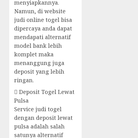
menyiapkannya.
Namun, di website
judi online togel bisa
dipercaya anda dapat
mendapati alternatif
model bank lebih
komplet maka
menanggung juga
deposit yang lebih
ringan.
 Deposit Togel Lewat
Pulsa
Service judi togel
dengan deposit lewat
pulsa adalah salah
satunya alternatif