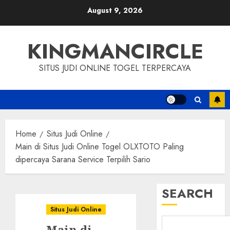
Skip
August 9, 2026
to
content
KINGMANCIRCLE
SITUS JUDI ONLINE TOGEL TERPERCAYA
Home
Situs Judi Online
Main di Situs Judi Online Togel OLXTOTO Paling
dipercaya Sarana Service Terpilih Sario
SEARCH
Situs Judi Online
Main di