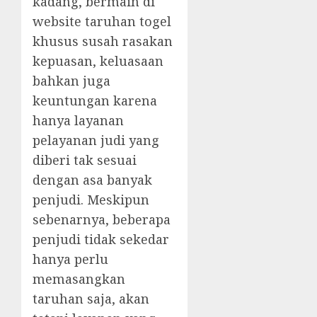
kadang, bermain di
website taruhan togel
khusus susah rasakan
kepuasan, keluasaan
bahkan juga
keuntungan karena
hanya layanan
pelayanan judi yang
diberi tak sesuai
dengan asa banyak
penjudi. Meskipun
sebenarnya, beberapa
penjudi tidak sekedar
hanya perlu
memasangkan
taruhan saja, akan