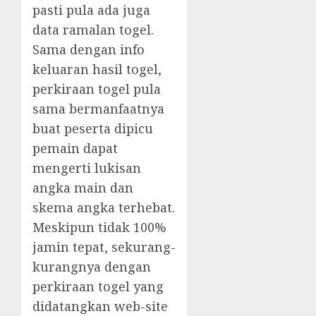
pasti pula ada juga
data ramalan togel.
Sama dengan info
keluaran hasil togel,
perkiraan togel pula
sama bermanfaatnya
buat peserta dipicu
pemain dapat
mengerti lukisan
angka main dan
skema angka terhebat.
Meskipun tidak 100%
jamin tepat, sekurang-
kurangnya dengan
perkiraan togel yang
didatangkan web-site