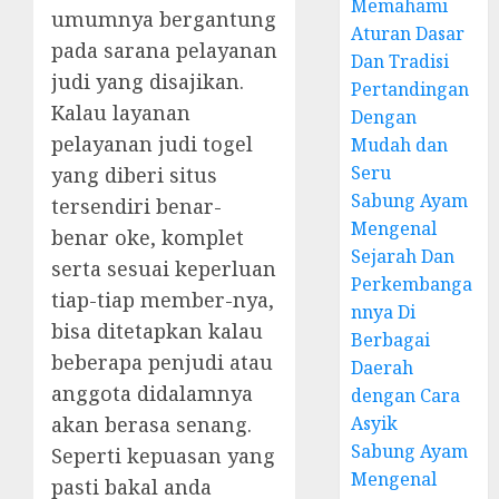
Memahami
umumnya bergantung
Aturan Dasar
pada sarana pelayanan
Dan Tradisi
judi yang disajikan.
Pertandingan
Kalau layanan
Dengan
pelayanan judi togel
Mudah dan
Seru
yang diberi situs
Sabung Ayam
tersendiri benar-
Mengenal
benar oke, komplet
Sejarah Dan
serta sesuai keperluan
Perkembanga
tiap-tiap member-nya,
nnya Di
bisa ditetapkan kalau
Berbagai
beberapa penjudi atau
Daerah
anggota didalamnya
dengan Cara
akan berasa senang.
Asyik
Sabung Ayam
Seperti kepuasan yang
Mengenal
pasti bakal anda