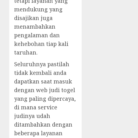
tetapi layanan yang
mendukung yang
disajikan juga
menambahkan
pengalaman dan
kehebohan tiap kali
taruhan.
Seluruhnya pastilah
tidak kembali anda
dapatkan saat masuk
dengan web judi togel
yang paling dipercaya,
di mana service
judinya udah
ditambahkan dengan
beberapa layanan