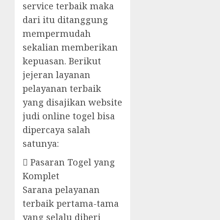
service terbaik maka
dari itu ditanggung
mempermudah
sekalian memberikan
kepuasan. Berikut
jejeran layanan
pelayanan terbaik
yang disajikan website
judi online togel bisa
dipercaya salah
satunya:
 Pasaran Togel yang
Komplet
Sarana pelayanan
terbaik pertama-tama
yang selalu diberi