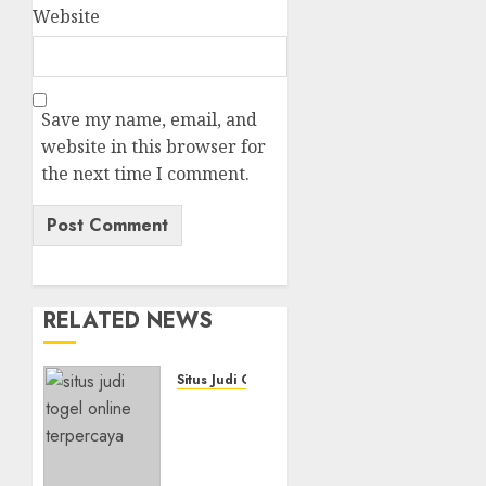
Website
Save my name, email, and
website in this browser for
the next time I comment.
RELATED NEWS
Situs Judi Online
Situs
Judi
Online
Tinjauan