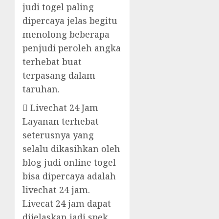
judi togel paling
dipercaya jelas begitu
menolong beberapa
penjudi peroleh angka
terhebat buat
terpasang dalam
taruhan.
 Livechat 24 Jam
Layanan terhebat
seterusnya yang
selalu dikasihkan oleh
blog judi online togel
bisa dipercaya adalah
livechat 24 jam.
Livecat 24 jam dapat
dijelaskan jadi spek