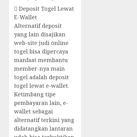
 Deposit Togel Lewat
E-Wallet
Alternatif deposit
yang lain disajikan
web-site judi online
togel bisa dipercaya
manfaat membantu
member-nya main
togel adalah deposit
togel lewat e-wallet.
Ketimbang tipe
pembayaran lain, e-
wallet sebagai
alternatif terkini yang
didatangkan lantaran
udah bisa terbuktikan