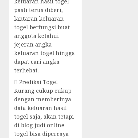
keluaran hasil togel
pasti terus diberi,
lantaran keluaran
togel berfungsi buat
anggota ketahui
jejeran angka
keluaran togel hingga
dapat cari angka
terhebat.
 Prediksi Togel
Kurang cukup cukup
dengan memberinya
data keluaran hasil
togel saja, akan tetapi
di blog judi online
togel bisa dipercaya