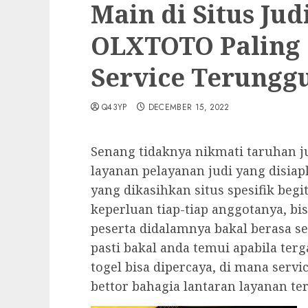
Main di Situs Jud
OLXTOTO Paling 
Service Terunggu
Q43YP
DECEMBER 15, 2022
Senang tidaknya nikmati taruhan ju
layanan pelayanan judi yang disiapk
yang dikasihkan situs spesifik begi
keperluan tiap-tiap anggotanya, bi
peserta didalamnya bakal berasa 
pasti bakal anda temui apabila ter
togel bisa dipercaya, di mana serv
bettor bahagia lantaran layanan te