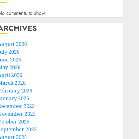
No comments to show.
ARCHIVES
August 2026
July 2026
June 2026
May 2026
April 2026
March 2026
February 2026
January 2026
December 2025
November 2025
October 2025
September 2025
August 2025