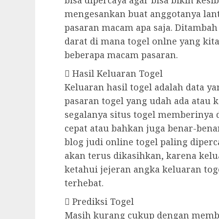
bisa dipercaya agar bisa bikin kesi
mengesankan buat anggotanya lant
pasaran macam apa saja. Ditambah 
darat di mana togel onlne yang kita
beberapa macam pasaran.
 Hasil Keluaran Togel
Keluaran hasil togel adalah data y
pasaran togel yang udah ada atau 
segalanya situs togel memberinya 
cepat atau bahkan juga benar-ben
blog judi online togel paling diperc
akan terus dikasihkan, karena kelu
ketahui jejeran angka keluaran tog
terhebat.
 Prediksi Togel
Masih kurang cukup dengan memberi