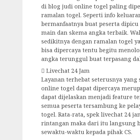
di blog judi online togel paling dip
ramalan togel. Seperti info keluara
bermanfaatnya buat peserta dipicu
main dan skema angka terbaik. Wa
sedikitnya dengan ramalan togel ya
bisa dipercaya tentu begitu meno
angka terunggul buat terpasang da
 Livechat 24 Jam
Layanan terhebat seterusnya yang s
online togel dapat dipercaya merup
dapat dijelaskan menjadi feature
semua peserta tersambung ke pel
togel. Rata-rata, spek livechat 24
rintangan maka dari itu langsung 
sewaktu-waktu kepada pihak CS.