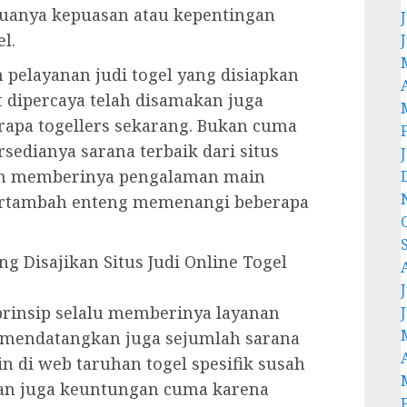
uanya kepuasan atau kepentingan
l.
 pelayanan judi togel yang disiapkan
at dipercaya telah disamakan juga
rapa togellers sekarang. Bukan cuma
sedianya sarana terbaik dari situs
kan memberinya pengalaman main
 bertambah enteng memenangi beberapa
g Disajikan Situs Judi Online Togel
 prinsip selalu memberinya layanan
n mendatangkan juga sejumlah sarana
n di web taruhan togel spesifik susah
an juga keuntungan cuma karena