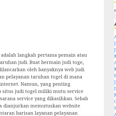
adalah langkah pertama pemain atau
ruhan judi. Buat bermain judi toge,
dilancarkan oleh banyaknya web judi
an pelayanan taruhan togel di mana
 internet. Namun, yang penting
situs judi togel miliki mutu service
 sarana service yang dikasihkan. Sebab
llers dianjurkan memutuskan website
lantaran barisan layanan pelayanan