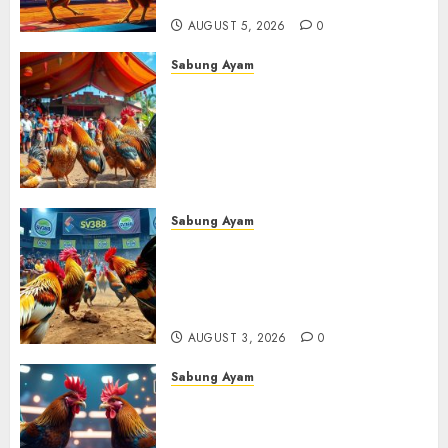
AUGUST 5, 2026
0
Sabung Ayam
Sabung Ayam Perkembangan
Teknologi Dan Perubahan Di
Era Digital: Menyambut
Inovasi dengan Semangat
Baru
AUGUST 4, 2026
0
Sabung Ayam
Sabung Ayam Memahami
Sejarah Serta Pengaruhnya
Dalam Masyarakat Dengan
Pendekatan Ramah
AUGUST 3, 2026
0
Sabung Ayam
Sabung Ayam Mengenal
Istilah Penting Dalam Tradisi
Dan Pertandingan Untuk