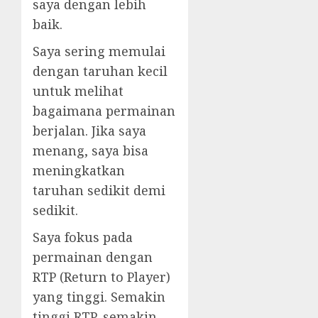
saya dengan lebih
baik.
Saya sering memulai
dengan taruhan kecil
untuk melihat
bagaimana permainan
berjalan. Jika saya
menang, saya bisa
meningkatkan
taruhan sedikit demi
sedikit.
Saya fokus pada
permainan dengan
RTP (Return to Player)
yang tinggi. Semakin
tinggi RTP, semakin