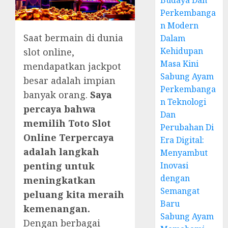
Budaya Dan
Perkembanga
n Modern
Saat bermain di dunia
Dalam
Kehidupan
slot online,
Masa Kini
mendapatkan jackpot
Sabung Ayam
besar adalah impian
Perkembanga
banyak orang.
Saya
n Teknologi
percaya bahwa
Dan
memilih Toto Slot
Perubahan Di
Online Terpercaya
Era Digital:
adalah langkah
Menyambut
Inovasi
penting untuk
dengan
meningkatkan
Semangat
peluang kita meraih
Baru
kemenangan.
Sabung Ayam
Dengan berbagai