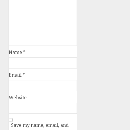
Name
*
Email
*
Website
Save my name, email, and