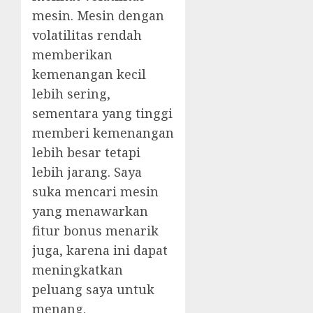
mesin. Mesin dengan
volatilitas rendah
memberikan
kemenangan kecil
lebih sering,
sementara yang tinggi
memberi kemenangan
lebih besar tetapi
lebih jarang. Saya
suka mencari mesin
yang menawarkan
fitur bonus menarik
juga, karena ini dapat
meningkatkan
peluang saya untuk
menang.