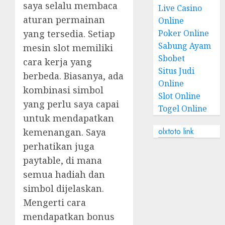
saya selalu membaca
Live Casino
aturan permainan
Online
yang tersedia. Setiap
Poker Online
Sabung Ayam
mesin slot memiliki
Sbobet
cara kerja yang
Situs Judi
berbeda. Biasanya, ada
Online
kombinasi simbol
Slot Online
yang perlu saya capai
Togel Online
untuk mendapatkan
olxtoto link
kemenangan. Saya
perhatikan juga
paytable, di mana
semua hadiah dan
simbol dijelaskan.
Mengerti cara
mendapatkan bonus