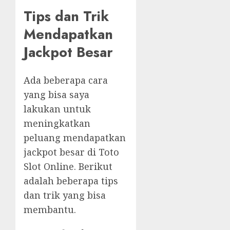
Tips dan Trik
Mendapatkan
Jackpot Besar
Ada beberapa cara
yang bisa saya
lakukan untuk
meningkatkan
peluang mendapatkan
jackpot besar di Toto
Slot Online. Berikut
adalah beberapa tips
dan trik yang bisa
membantu.