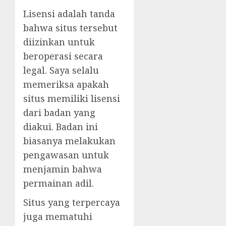
Lisensi adalah tanda
bahwa situs tersebut
diizinkan untuk
beroperasi secara
legal. Saya selalu
memeriksa apakah
situs memiliki lisensi
dari badan yang
diakui. Badan ini
biasanya melakukan
pengawasan untuk
menjamin bahwa
permainan adil.
Situs yang terpercaya
juga mematuhi