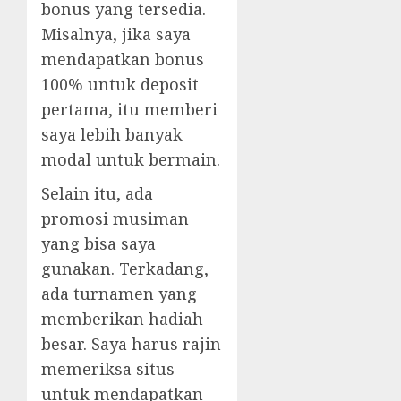
bonus yang tersedia.
Misalnya, jika saya
mendapatkan bonus
100% untuk deposit
pertama, itu memberi
saya lebih banyak
modal untuk bermain.
Selain itu, ada
promosi musiman
yang bisa saya
gunakan. Terkadang,
ada turnamen yang
memberikan hadiah
besar. Saya harus rajin
memeriksa situs
untuk mendapatkan