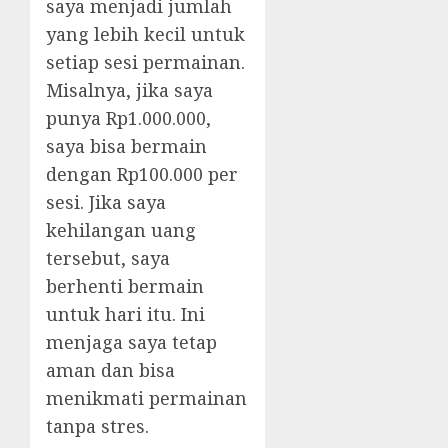
saya menjadi jumlah
yang lebih kecil untuk
setiap sesi permainan.
Misalnya, jika saya
punya Rp1.000.000,
saya bisa bermain
dengan Rp100.000 per
sesi. Jika saya
kehilangan uang
tersebut, saya
berhenti bermain
untuk hari itu. Ini
menjaga saya tetap
aman dan bisa
menikmati permainan
tanpa stres.