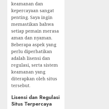
keamanan dan
kepercayaan sangat
penting. Saya ingin
memastikan bahwa
setiap pemain merasa
aman dan nyaman.
Beberapa aspek yang
perlu diperhatikan
adalah lisensi dan
regulasi, serta sistem
keamanan yang
diterapkan oleh situs
tersebut.
Lisensi dan Regulasi
Situs Terpercaya