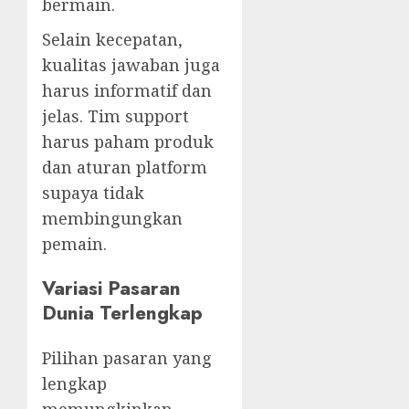
bermain.
Selain kecepatan,
kualitas jawaban juga
harus informatif dan
jelas. Tim support
harus paham produk
dan aturan platform
supaya tidak
membingungkan
pemain.
Variasi Pasaran
Dunia Terlengkap
Pilihan pasaran yang
lengkap
memungkinkan