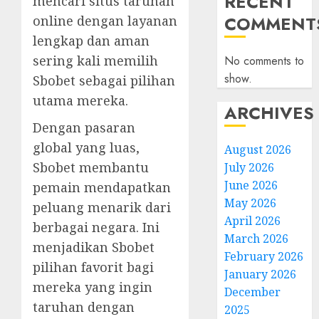
RECENT
mencari situs taruhan
COMMENT
online dengan layanan
lengkap dan aman
sering kali memilih
No comments to
show.
Sbobet sebagai pilihan
utama mereka.
ARCHIVES
Dengan pasaran
global yang luas,
August 2026
Sbobet membantu
July 2026
June 2026
pemain mendapatkan
May 2026
peluang menarik dari
April 2026
berbagai negara. Ini
March 2026
menjadikan Sbobet
February 2026
pilihan favorit bagi
January 2026
mereka yang ingin
December
taruhan dengan
2025