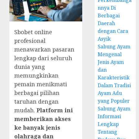
Perkembanga
nnya Di
Berbagai
Daerah
dengan Cara
Sbobet online
Asyik
profesional
Sabung Ayam
menawarkan pasaran
Mengenal
lengkap dari seluruh
Jenis Ayam
dunia yang
dan
memungkinkan
Karakteristik
pemain menikmati
Dalam Tradisi
berbagai pilihan
Ayam Adu
yang Populer
taruhan dengan
Sabung Ayam
mudah.
Platform ini
Informasi
memberikan akses
Lengkap
ke banyak jenis
Tentang
olahraga dan