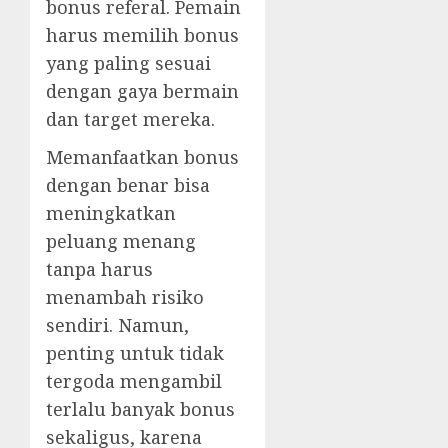
bonus referal. Pemain
harus memilih bonus
yang paling sesuai
dengan gaya bermain
dan target mereka.
Memanfaatkan bonus
dengan benar bisa
meningkatkan
peluang menang
tanpa harus
menambah risiko
sendiri. Namun,
penting untuk tidak
tergoda mengambil
terlalu banyak bonus
sekaligus, karena