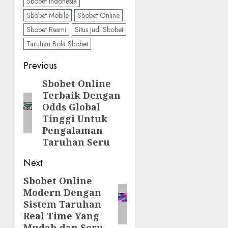
Sbobet Indonesia
Sbobet Mobile
Sbobet Online
Sbobet Resmi
Situs Judi Sbobet
Taruhan Bola Sbobet
Post
Previous
navigation
Sbobet Online
Previous
Terbaik Dengan
post:
Odds Global
Tinggi Untuk
Pengalaman
Taruhan Seru
Next
Sbobet Online
Next
Modern Dengan
post:
Sistem Taruhan
Real Time Yang
Mudah dan Seru