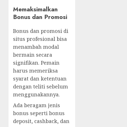
Memaksimalkan
Bonus dan Promosi
Bonus dan promosi di
situs profesional bisa
menambah modal
bermain secara
signifikan. Pemain
harus memeriksa
syarat dan ketentuan
dengan teliti sebelum
menggunakannya.
Ada beragam jenis
bonus seperti bonus
deposit, cashback, dan