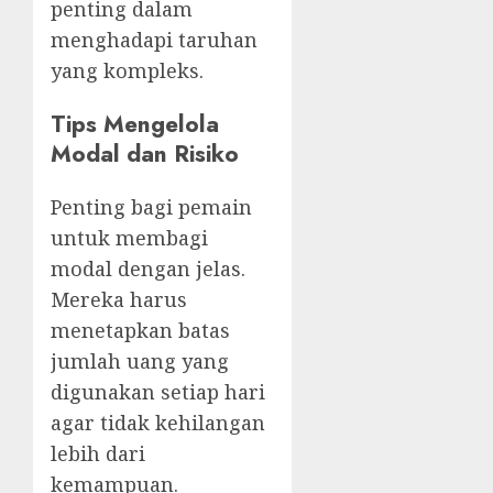
penting dalam
menghadapi taruhan
yang kompleks.
Tips Mengelola
Modal dan Risiko
Penting bagi pemain
untuk membagi
modal dengan jelas.
Mereka harus
menetapkan batas
jumlah uang yang
digunakan setiap hari
agar tidak kehilangan
lebih dari
kemampuan.