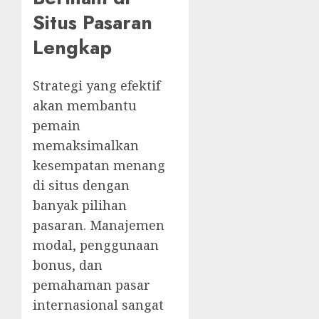
Situs Pasaran
Lengkap
Strategi yang efektif
akan membantu
pemain
memaksimalkan
kesempatan menang
di situs dengan
banyak pilihan
pasaran. Manajemen
modal, penggunaan
bonus, dan
pemahaman pasar
internasional sangat