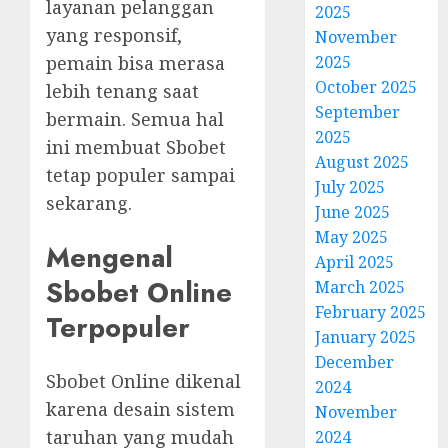
layanan pelanggan
2025
yang responsif,
November
2025
pemain bisa merasa
October 2025
lebih tenang saat
September
bermain. Semua hal
2025
ini membuat Sbobet
August 2025
tetap populer sampai
July 2025
sekarang.
June 2025
May 2025
Mengenal
April 2025
Sbobet Online
March 2025
February 2025
Terpopuler
January 2025
December
Sbobet Online dikenal
2024
karena desain sistem
November
taruhan yang mudah
2024