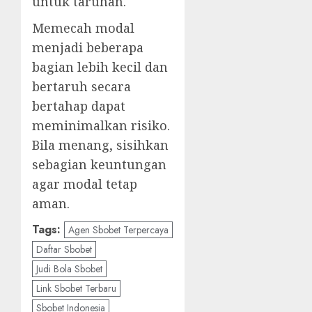
untuk taruhan.
Memecah modal
menjadi beberapa
bagian lebih kecil dan
bertaruh secara
bertahap dapat
meminimalkan risiko.
Bila menang, sisihkan
sebagian keuntungan
agar modal tetap
aman.
Tags:
Agen Sbobet Terpercaya
Daftar Sbobet
Judi Bola Sbobet
Link Sbobet Terbaru
Sbobet Indonesia