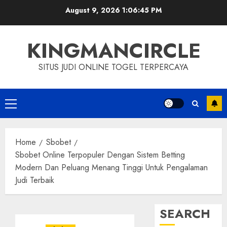
Skip
August 9, 2026
1:06:46 PM
to
content
KINGMANCIRCLE
SITUS JUDI ONLINE TOGEL TERPERCAYA
Primary
Menu
Home
Sbobet
Sbobet Online Terpopuler Dengan Sistem Betting
Modern Dan Peluang Menang Tinggi Untuk Pengalaman
Judi Terbaik
SEARCH