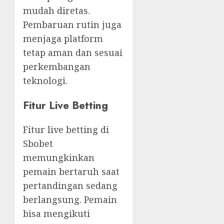
mudah diretas.
Pembaruan rutin juga
menjaga platform
tetap aman dan sesuai
perkembangan
teknologi.
Fitur Live Betting
Fitur live betting di
Sbobet
memungkinkan
pemain bertaruh saat
pertandingan sedang
berlangsung. Pemain
bisa mengikuti