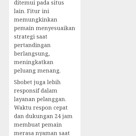
ditemui pada situs
lain. Fitur ini
memungkinkan
pemain menyesuaikan
strategi saat
pertandingan
berlangsung,
meningkatkan
peluang menang.
Sbobet juga lebih
responsif dalam
layanan pelanggan.
Waktu respon cepat
dan dukungan 24 jam
membuat pemain
merasa nyaman saat