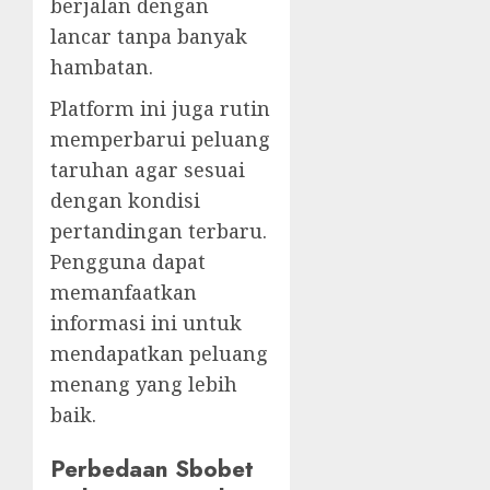
berjalan dengan
lancar tanpa banyak
hambatan.
Platform ini juga rutin
memperbarui peluang
taruhan agar sesuai
dengan kondisi
pertandingan terbaru.
Pengguna dapat
memanfaatkan
informasi ini untuk
mendapatkan peluang
menang yang lebih
baik.
Perbedaan Sbobet