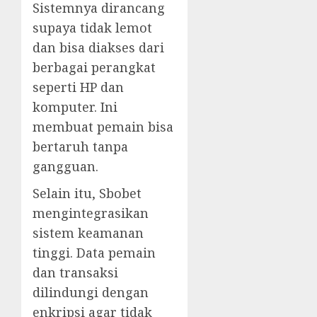
Sistemnya dirancang
supaya tidak lemot
dan bisa diakses dari
berbagai perangkat
seperti HP dan
komputer. Ini
membuat pemain bisa
bertaruh tanpa
gangguan.
Selain itu, Sbobet
mengintegrasikan
sistem keamanan
tinggi. Data pemain
dan transaksi
dilindungi dengan
enkripsi agar tidak