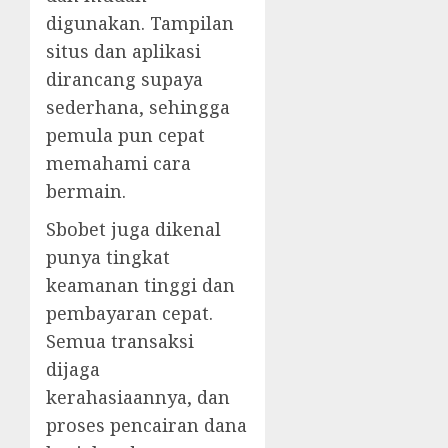
digunakan. Tampilan
situs dan aplikasi
dirancang supaya
sederhana, sehingga
pemula pun cepat
memahami cara
bermain.
Sbobet juga dikenal
punya tingkat
keamanan tinggi dan
pembayaran cepat.
Semua transaksi
dijaga
kerahasiaannya, dan
proses pencairan dana