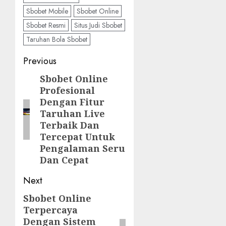
Sbobet Mobile
Sbobet Online
Sbobet Resmi
Situs Judi Sbobet
Taruhan Bola Sbobet
Post
Previous
navigation
Sbobet Online
Previous
Profesional
post:
Dengan Fitur
Taruhan Live
Terbaik Dan
Tercepat Untuk
Pengalaman Seru
Dan Cepat
Next
Sbobet Online
Next
Terpercaya
post:
Dengan Sistem