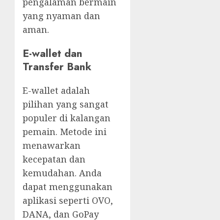
pengalaman bermain
yang nyaman dan
aman.
E-wallet dan
Transfer Bank
E-wallet adalah
pilihan yang sangat
populer di kalangan
pemain. Metode ini
menawarkan
kecepatan dan
kemudahan. Anda
dapat menggunakan
aplikasi seperti OVO,
DANA, dan GoPay