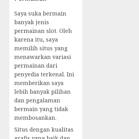
Saya suka bermain
banyak jenis
permainan slot. Oleh
karena itu, saya
memilih situs yang
menawarkan variasi
permainan dari
penyedia terkenal. Ini
memberikan saya
lebih banyak pilihan
dan pengalaman
bermain yang tidak
membosankan.
Situs dengan kualitas
grafis yang baik dan