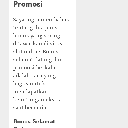
Promosi
Saya ingin membahas
tentang dua jenis
bonus yang sering
ditawarkan di situs
slot online. Bonus
selamat datang dan
promosi berkala
adalah cara yang
bagus untuk
mendapatkan
keuntungan ekstra
saat bermain.
Bonus Selamat