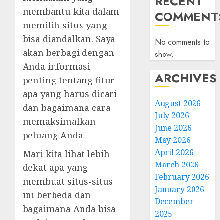
RECENT
membantu kita dalam
COMMENT
memilih situs yang
bisa diandalkan. Saya
No comments to
akan berbagi dengan
show.
Anda informasi
ARCHIVES
penting tentang fitur
apa yang harus dicari
August 2026
dan bagaimana cara
July 2026
memaksimalkan
June 2026
peluang Anda.
May 2026
April 2026
Mari kita lihat lebih
March 2026
dekat apa yang
February 2026
membuat situs-situs
January 2026
ini berbeda dan
December
bagaimana Anda bisa
2025