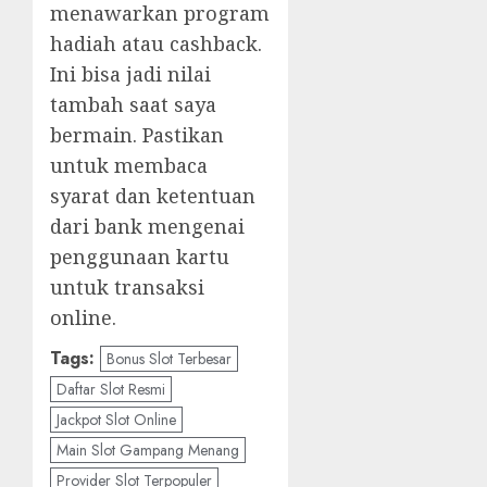
menawarkan program
hadiah atau cashback.
Ini bisa jadi nilai
tambah saat saya
bermain. Pastikan
untuk membaca
syarat dan ketentuan
dari bank mengenai
penggunaan kartu
untuk transaksi
online.
Tags:
Bonus Slot Terbesar
Daftar Slot Resmi
Jackpot Slot Online
Main Slot Gampang Menang
Provider Slot Terpopuler