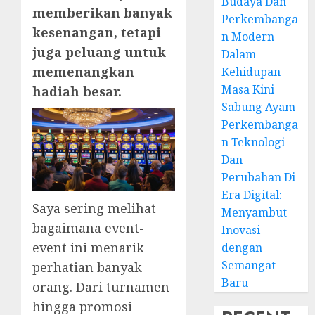
Budaya Dan
memberikan banyak
Perkembanga
kesenangan, tetapi
n Modern
juga peluang untuk
Dalam
memenangkan
Kehidupan
Masa Kini
hadiah besar.
Sabung Ayam
Perkembanga
n Teknologi
Dan
Perubahan Di
Era Digital:
Saya sering melihat
Menyambut
bagaimana event-
Inovasi
event ini menarik
dengan
Semangat
perhatian banyak
Baru
orang. Dari turnamen
hingga promosi