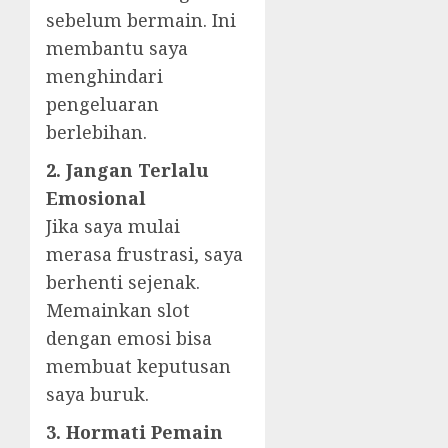
sebelum bermain. Ini
membantu saya
menghindari
pengeluaran
berlebihan.
2. Jangan Terlalu
Emosional
Jika saya mulai
merasa frustrasi, saya
berhenti sejenak.
Memainkan slot
dengan emosi bisa
membuat keputusan
saya buruk.
3. Hormati Pemain