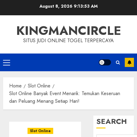
Skip
August 8, 2026
9:13:54 AM
to
content
KINGMANCIRCLE
SITUS JUDI ONLINE TOGEL TERPERCAYA
Primary
Menu
Home
Slot Online
Slot Online Banyak Event Menarik: Temukan Keseruan
dan Peluang Menang Setiap Hari!
SEARCH
Slot Online