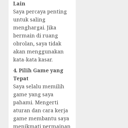
Lain
Saya percaya penting
untuk saling
menghargai. Jika
bermain di ruang
obrolan, saya tidak
akan menggunakan
kata-kata kasar.
4. Pilih Game yang
Tepat
Saya selalu memilih
game yang saya
pahami. Mengerti
aturan dan cara kerja
game membantu saya
menikmati permainan