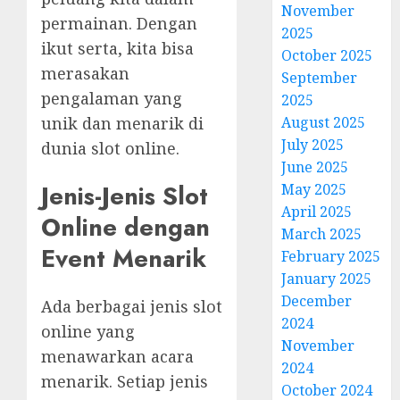
November
permainan. Dengan
2025
ikut serta, kita bisa
October 2025
merasakan
September
pengalaman yang
2025
unik dan menarik di
August 2025
July 2025
dunia slot online.
June 2025
Jenis-Jenis Slot
May 2025
April 2025
Online dengan
March 2025
Event Menarik
February 2025
January 2025
December
Ada berbagai jenis slot
2024
online yang
November
menawarkan acara
2024
menarik. Setiap jenis
October 2024