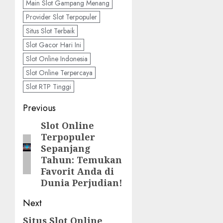
Main Slot Gampang Menang
Provider Slot Terpopuler
Situs Slot Terbaik
Slot Gacor Hari Ini
Slot Online Indonesia
Slot Online Terpercaya
Slot RTP Tinggi
Post
Previous
navigation
Slot Online
Previous
Terpopuler
post:
Sepanjang
Tahun: Temukan
Favorit Anda di
Dunia Perjudian!
Next
Situs Slot Online
Next