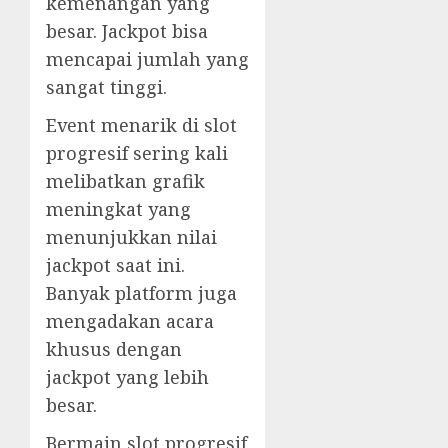
kemenangan yang
besar. Jackpot bisa
mencapai jumlah yang
sangat tinggi.
Event menarik di slot
progresif sering kali
melibatkan grafik
meningkat yang
menunjukkan nilai
jackpot saat ini.
Banyak platform juga
mengadakan acara
khusus dengan
jackpot yang lebih
besar.
Bermain slot progresif