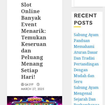
Slot
Online
RECENT
Banyak
POSTS
Event
Menarik:
Sabung Ayam
Temukan
Panduan
Keseruan
Memahami
dan
Aturan Dasar
Peluang
Dan Tradisi
Menang
Pertandingan
Setiap
Dengan
Hari!
Mudah dan
Seru
Q43YP
Sabung Ayam
MARCH 27, 2025
Mengenal
Sejarah Dan