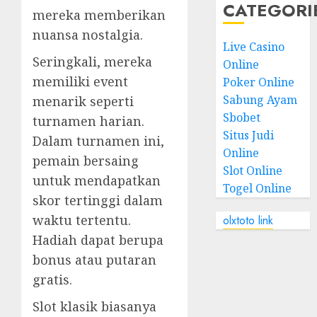
CATEGORI
mereka memberikan
nuansa nostalgia.
Live Casino
Seringkali, mereka
Online
memiliki event
Poker Online
Sabung Ayam
menarik seperti
Sbobet
turnamen harian.
Situs Judi
Dalam turnamen ini,
Online
pemain bersaing
Slot Online
untuk mendapatkan
Togel Online
skor tertinggi dalam
waktu tertentu.
olxtoto link
Hadiah dapat berupa
bonus atau putaran
gratis.
Slot klasik biasanya