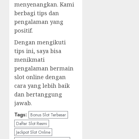
menyenangkan. Kami
berbagi tips dan
pengalaman yang
positif.
Dengan mengikuti
tips ini, saya bisa
menikmati
pengalaman bermain
slot online dengan
cara yang lebih baik
dan bertanggung
jawab.
Tags:
Bonus Slot Terbesar
Daftar Slot Resmi
Jackpot Slot Online