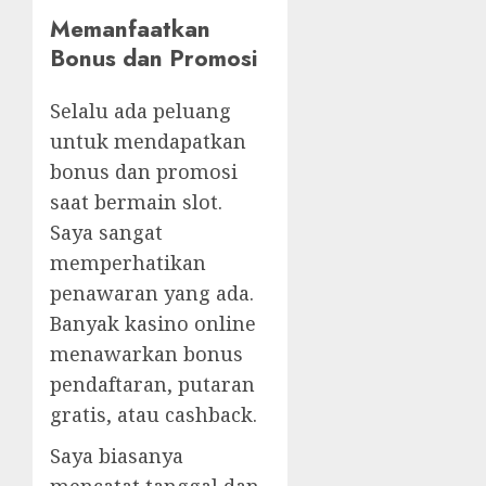
Memanfaatkan
Bonus dan Promosi
Selalu ada peluang
untuk mendapatkan
bonus dan promosi
saat bermain slot.
Saya sangat
memperhatikan
penawaran yang ada.
Banyak kasino online
menawarkan bonus
pendaftaran, putaran
gratis, atau cashback.
Saya biasanya
mencatat tanggal dan