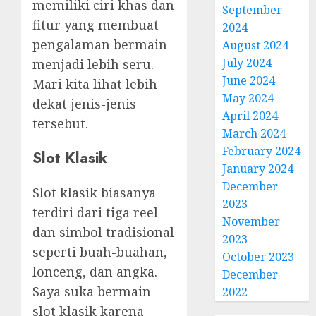
memiliki ciri khas dan
September
fitur yang membuat
2024
pengalaman bermain
August 2024
July 2024
menjadi lebih seru.
June 2024
Mari kita lihat lebih
May 2024
dekat jenis-jenis
April 2024
tersebut.
March 2024
February 2024
Slot Klasik
January 2024
December
Slot klasik biasanya
2023
terdiri dari tiga reel
November
dan simbol tradisional
2023
seperti buah-buahan,
October 2023
lonceng, dan angka.
December
Saya suka bermain
2022
slot klasik karena