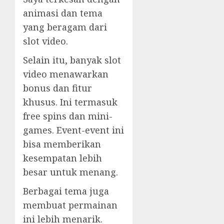
animasi dan tema
yang beragam dari
slot video.
Selain itu, banyak slot
video menawarkan
bonus dan fitur
khusus. Ini termasuk
free spins dan mini-
games. Event-event ini
bisa memberikan
kesempatan lebih
besar untuk menang.
Berbagai tema juga
membuat permainan
ini lebih menarik.