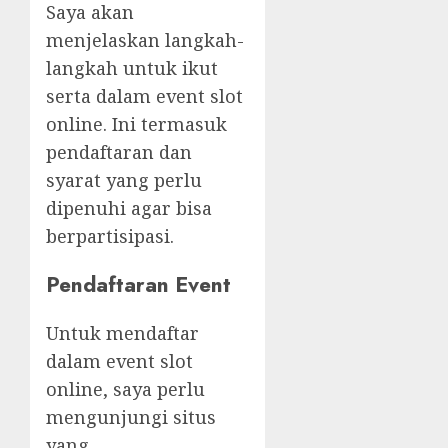
Saya akan
menjelaskan langkah-
langkah untuk ikut
serta dalam event slot
online. Ini termasuk
pendaftaran dan
syarat yang perlu
dipenuhi agar bisa
berpartisipasi.
Pendaftaran Event
Untuk mendaftar
dalam event slot
online, saya perlu
mengunjungi situs
yang