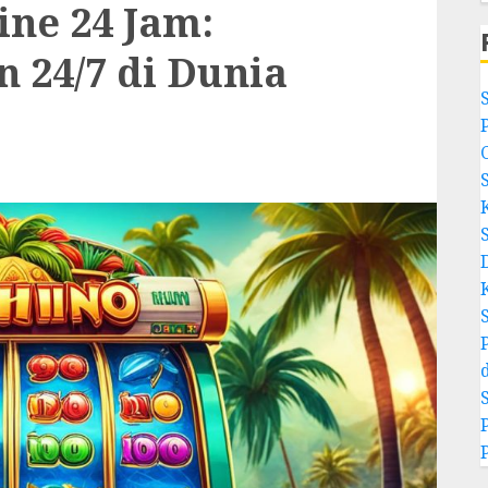
ine 24 Jam:
 24/7 di Dunia