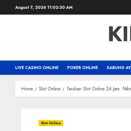
Skip
August 7, 2026
11:02:31 AM
to
content
K
LIVE CASINO ONLINE
POKER ONLINE
SABUNG A
Home
Slot Online
Taruhan Slot Online 24 Jam: Nik
Slot Online