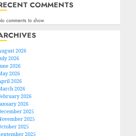
RECENT COMMENTS
No comments to show.
ARCHIVES
August 2026
July 2026
June 2026
May 2026
April 2026
March 2026
February 2026
January 2026
December 2025
November 2025
October 2025
September 2025