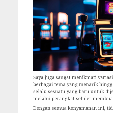
Saya juga sangat menikmati varias
berbagai tema yang menarik hingg
selalu sesuatu yang baru untuk dije
melalui perangkat seluler membuat
Dengan semua kenyamanan ini, tid