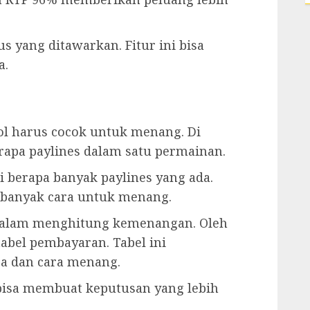
us yang ditawarkan. Fitur ini bisa
a.
bol harus cocok untuk menang. Di
erapa paylines dalam satu permainan.
berapa banyak paylines yang ada.
 banyak cara untuk menang.
a dalam menghitung kemenangan. Oleh
tabel pembayaran. Tabel ini
a dan cara menang.
isa membuat keputusan yang lebih