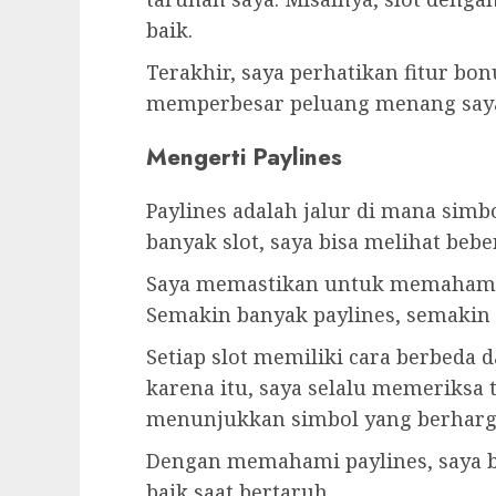
baik.
Terakhir, saya perhatikan fitur bon
memperbesar peluang menang say
Mengerti Paylines
Paylines adalah jalur di mana sim
banyak slot, saya bisa melihat beb
Saya memastikan untuk memahami 
Semakin banyak paylines, semakin
Setiap slot memiliki cara berbed
karena itu, saya selalu memeriksa 
menunjukkan simbol yang berharg
Dengan memahami paylines, saya b
baik saat bertaruh.