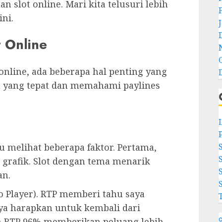
 slot online. Mari kita telusuri lebih
ni.
t Online
online, ada beberapa hal penting yang
ot yang tepat dan memahami paylines
lu melihat beberapa faktor. Pertama,
rafik. Slot dengan tema menarik
an.
o Player). RTP memberi tahu saya
ya harapkan untuk kembali dari
o
an RTP 96% memberikan peluang lebih