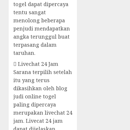
togel dapat dipercaya
tentu sangat
menolong beberapa
penjudi mendapatkan
angka terunggul buat
terpasang dalam
taruhan.
 Livechat 24 Jam
Sarana terpilih setelah
itu yang terus
dikasihkan oleh blog
judi online togel
paling dipercaya
merupakan livechat 24
jam. Livecat 24 jam
dapat dijelaskan