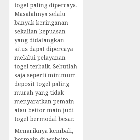
togel paling dipercaya.
Masalahnya selalu
banyak keringanan
sekalian kepuasan
yang didatangkan
situs dapat dipercaya
melalui pelayanan
togel terbaik. Sebutlah
saja seperti minimum
deposit togel paling
murah yang tidak
menyaratkan pemain
atau bettor main judi
togel bermodal besar.
Menariknya kembali,
bermain di website