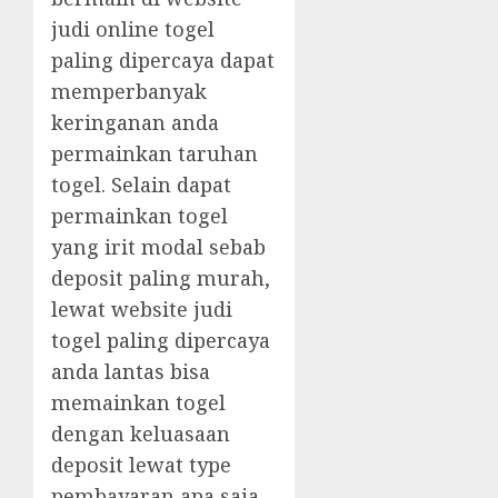
judi online togel
paling dipercaya dapat
memperbanyak
keringanan anda
permainkan taruhan
togel. Selain dapat
permainkan togel
yang irit modal sebab
deposit paling murah,
lewat website judi
togel paling dipercaya
anda lantas bisa
memainkan togel
dengan keluasaan
deposit lewat type
pembayaran apa saja