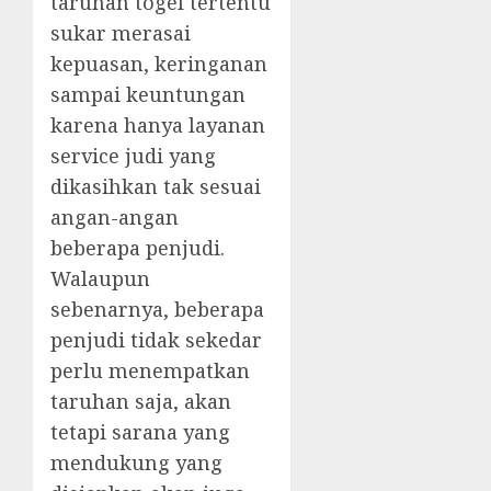
taruhan togel tertentu
sukar merasai
kepuasan, keringanan
sampai keuntungan
karena hanya layanan
service judi yang
dikasihkan tak sesuai
angan-angan
beberapa penjudi.
Walaupun
sebenarnya, beberapa
penjudi tidak sekedar
perlu menempatkan
taruhan saja, akan
tetapi sarana yang
mendukung yang