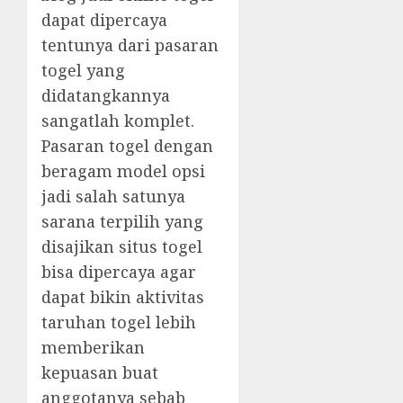
dapat dipercaya
tentunya dari pasaran
togel yang
didatangkannya
sangatlah komplet.
Pasaran togel dengan
beragam model opsi
jadi salah satunya
sarana terpilih yang
disajikan situs togel
bisa dipercaya agar
dapat bikin aktivitas
taruhan togel lebih
memberikan
kepuasan buat
anggotanya sebab