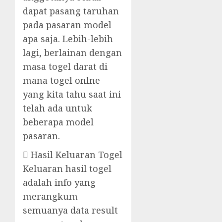
dapat pasang taruhan
pada pasaran model
apa saja. Lebih-lebih
lagi, berlainan dengan
masa togel darat di
mana togel onlne
yang kita tahu saat ini
telah ada untuk
beberapa model
pasaran.
 Hasil Keluaran Togel
Keluaran hasil togel
adalah info yang
merangkum
semuanya data result