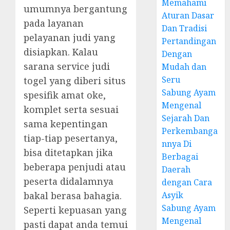
Memahami
umumnya bergantung
Aturan Dasar
pada layanan
Dan Tradisi
pelayanan judi yang
Pertandingan
disiapkan. Kalau
Dengan
sarana service judi
Mudah dan
Seru
togel yang diberi situs
Sabung Ayam
spesifik amat oke,
Mengenal
komplet serta sesuai
Sejarah Dan
sama kepentingan
Perkembanga
tiap-tiap pesertanya,
nnya Di
bisa ditetapkan jika
Berbagai
beberapa penjudi atau
Daerah
peserta didalamnya
dengan Cara
bakal berasa bahagia.
Asyik
Sabung Ayam
Seperti kepuasan yang
Mengenal
pasti dapat anda temui