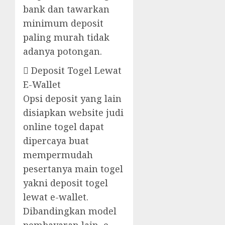
bank dan tawarkan
minimum deposit
paling murah tidak
adanya potongan.
 Deposit Togel Lewat
E-Wallet
Opsi deposit yang lain
disiapkan website judi
online togel dapat
dipercaya buat
mempermudah
pesertanya main togel
yakni deposit togel
lewat e-wallet.
Dibandingkan model
pembayaran lain, e-