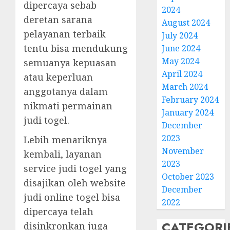
dipercaya sebab
2024
deretan sarana
August 2024
pelayanan terbaik
July 2024
tentu bisa mendukung
June 2024
May 2024
semuanya kepuasan
April 2024
atau keperluan
March 2024
anggotanya dalam
February 2024
nikmati permainan
January 2024
judi togel.
December
2023
Lebih menariknya
November
kembali, layanan
2023
service judi togel yang
October 2023
disajikan oleh website
December
judi online togel bisa
2022
dipercaya telah
CATEGORI
disinkronkan juga