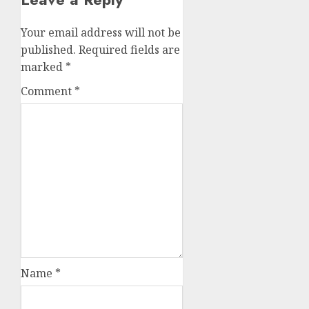
Your email address will not be
published.
Required fields are
marked
*
Comment
*
Name
*