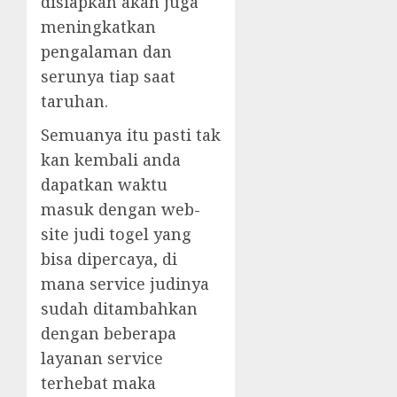
disiapkan akan juga
meningkatkan
pengalaman dan
serunya tiap saat
taruhan.
Semuanya itu pasti tak
kan kembali anda
dapatkan waktu
masuk dengan web-
site judi togel yang
bisa dipercaya, di
mana service judinya
sudah ditambahkan
dengan beberapa
layanan service
terhebat maka