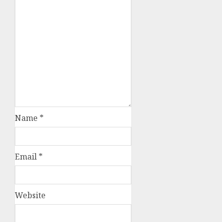
Name
*
Email
*
Website