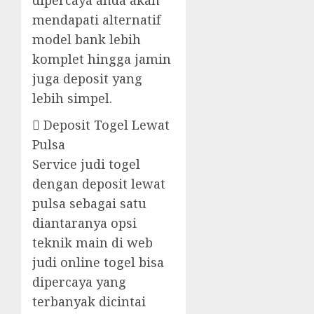
mendapati alternatif
model bank lebih
komplet hingga jamin
juga deposit yang
lebih simpel.
 Deposit Togel Lewat
Pulsa
Service judi togel
dengan deposit lewat
pulsa sebagai satu
diantaranya opsi
teknik main di web
judi online togel bisa
dipercaya yang
terbanyak dicintai