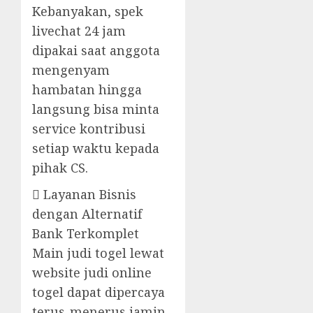
Kebanyakan, spek
livechat 24 jam
dipakai saat anggota
mengenyam
hambatan hingga
langsung bisa minta
service kontribusi
setiap waktu kepada
pihak CS.
 Layanan Bisnis
dengan Alternatif
Bank Terkomplet
Main judi togel lewat
website judi online
togel dapat dipercaya
terus-menerus jamin