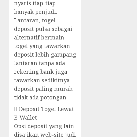
nyaris tiap-tiap
banyak penjudi.
Lantaran, togel
deposit pulsa sebagai
alternatif bermain
togel yang tawarkan
deposit lebih gampang
lantaran tanpa ada
rekening bank juga
tawarkan sedikitnya
deposit paling murah
tidak ada potongan.
 Deposit Togel Lewat
E-Wallet
Opsi deposit yang lain
disajikan web-site judi