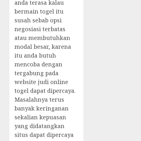
anda terasa kalau
bermain togel itu
susah sebab opsi
negosiasi terbatas
atau membutuhkan
modal besar, karena
itu anda butuh
mencoba dengan
tergabung pada
website judi online
togel dapat dipercaya.
Masalahnya terus
banyak keringanan
sekalian kepuasan
yang didatangkan
situs dapat dipercaya