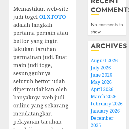
RECENT
COMMENT
Memastikan web-site
judi togel
OLXTOTO
adalah langkah
No comments to
show.
pertama pemain atau
bettor yang ingin
ARCHIVES
lakukan taruhan
permainan judi. Buat
August 2026
main judi toge,
July 2026
sesungguhnya
June 2026
seluruh bettor udah
May 2026
dipermudahkan oleh
April 2026
March 2026
banyaknya web judi
February 2026
online yang sekarang
January 2026
mendatangkan
December
pelayanan taruhan
2025