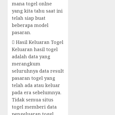
mana togel onlne
yang kita tahu saat ini
telah siap buat
beberapa model
pasaran.
 Hasil Keluaran Togel
Keluaran hasil togel
adalah data yang
merangkum
seluruhnya data result
pasaran togel yang
telah ada atau keluar
pada era sebelumnya.
Tidak semua situs
togel memberi data
pengeluaran togel