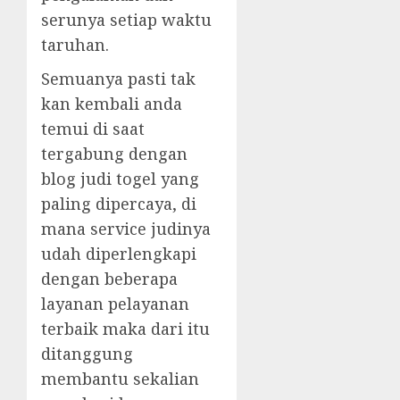
serunya setiap waktu
taruhan.
Semuanya pasti tak
kan kembali anda
temui di saat
tergabung dengan
blog judi togel yang
paling dipercaya, di
mana service judinya
udah diperlengkapi
dengan beberapa
layanan pelayanan
terbaik maka dari itu
ditanggung
membantu sekalian